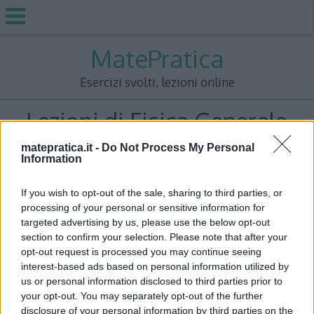
Skip
MatePratica
to
content
Esercizi svolti, lezioni online
Lezioni di Fisica Generale
matepratica.it -
Do Not Process My Personal
Information
La seguente raccolta di lezioni di
teoria di Fisica
Generale
è rivolta agli studenti dei primi anni di
If you wish to opt-out of the sale, sharing to third parties, or
università di materie scientifiche. In particolare si
processing of your personal or sensitive information for
targeted advertising by us, please use the below opt-out
presta bene per studenti di
ingegneria
. In ogni
section to confirm your selection. Please note that after your
sezione potete trovare
definizioni, dimostrazioni,
opt-out request is processed you may continue seeing
esempi ed applicazioni
dei principali argomenti di
interest-based ads based on personal information utilized by
fisica. Le
dispense
sono da considerarsi degli
appunti
us or personal information disclosed to third parties prior to
your opt-out. You may separately opt-out of the further
molto dettagliati ma non coprono tutti gli aspetti
disclosure of your personal information by third parties on the