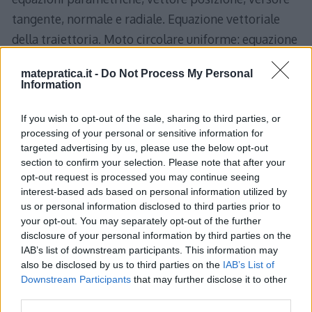
tangente, normale e radiale. Equazione vettoriale
della traiettoria. Moto circolare uniforme: equazione
oraria; Accelerazione centripeta, equazioni vettoriali
matepratica.it -
Do Not Process My Personal
del moto (legge oraria, velocità ed accelerazione).
Information
Moto circolare uniformemente vario: legge oraria,
accelerazione; Grandezze angolari: velocità angolare,
If you wish to opt-out of the sale, sharing to third parties, or
processing of your personal or sensitive information for
accelerazione angolare. Dimostrazioni di moduli,
targeted advertising by us, please use the below opt-out
direzione e verso; periodo, frequenza e pulsazione;
section to confirm your selection. Please note that after your
opt-out request is processed you may continue seeing
Problema inverso della cinematica: cenni e concetto
interest-based ads based on personal information utilized by
di base; Gravi: legge oraria ricavata come un
us or personal information disclosed to third parties prior to
problema inverso della cinematica. Velocità,
your opt-out. You may separately opt-out of the further
disclosure of your personal information by third parties on the
accelerazione, accelerazione di gravità. Esempio di
IAB’s list of downstream participants. This information may
come ricavare la traiettoria (parabolica) di un grave
also be disclosed by us to third parties on the
IAB’s List of
lanciato da terra con velocità inclinata rispetto
Downstream Participants
that may further disclose it to other
third parties.
all’orizzontale; gittata; tempo di volo.