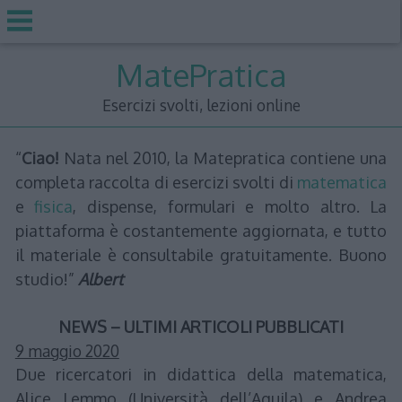
Skip
MatePratica
to
content
Esercizi svolti, lezioni online
“
Ciao!
Nata nel 2010, la Matepratica contiene una
completa raccolta di esercizi svolti di
matematica
e
fisica
, dispense, formulari e molto altro. La
piattaforma è costantemente aggiornata, e tutto
il materiale è consultabile gratuitamente. Buono
studio!”
Albert
NEWS – ULTIMI ARTICOLI PUBBLICATI
9 maggio 2020
Due ricercatori in didattica della matematica,
Alice Lemmo (Università dell’Aquila) e Andrea