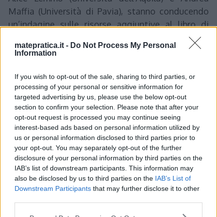
Maffia (Università di Pavia), stanno conducendo
un’indagine sulle risorse aggiuntive al libro di
testo per lo studio della matematica. Se vi va di
matepratica.it -
Do Not Process My Personal
participare basta compilare questo questionario:
Information
https://forms.gle/wyEBeYUByzEUefb8A
L’obiettivo della ricerca è quello di indagare se
If you wish to opt-out of the sale, sharing to third parties, or
processing of your personal or sensitive information for
esistono dei temi particolarmente complessi
targeted advertising by us, please use the below opt-out
(numeri razionali, integrali, …) che è necessario
section to confirm your selection. Please note that after your
approfondire in dettaglio o se ci sono carenze sui
opt-out request is processed you may continue seeing
libri da un punto di vista di esercizi, spiegazioni,
interest-based ads based on personal information utilized by
us or personal information disclosed to third parties prior to
problemi, … che è necessario colmare. La ricerca è
your opt-out. You may separately opt-out of the further
rivolta ad ogni ordine e grado scolastico dalla
disclosure of your personal information by third parties on the
Scuola Primaria all’Università. Bastano veramente
IAB’s list of downstream participants. This information may
also be disclosed by us to third parties on the
IAB’s List of
pochi minuti, grazie mille a chi vorrà dare il proprio
Downstream Participants
that may further disclose it to other
contributo: sarà prezioso!
third parties.
Please note that this website/app uses one or more Google