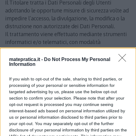
Il Titolare tratta i Dati Personali degli Utenti
adottando le opportune misure di sicurezza volte ad
impedire l’accesso, la divulgazione, la modifica o la
distruzione non autorizzate dei Dati Personali.
Il trattamento viene effettuato mediante strumenti
informatici e/o telematici, con modalità
organizzative e con logiche strettamente correlate
alle finalità indicate. Oltre al Titolare, in alcuni casi,
matepratica.it -
Do Not Process My Personal
Information
potrebbero avere accesso ai Dati categorie di
incaricati coinvolti nell’organizzazione del sito
If you wish to opt-out of the sale, sharing to third parties, or
(personale amministrativo, commerciale, marketing,
processing of your personal or sensitive information for
legali, amministratori di sistema) ovvero soggetti
targeted advertising by us, please use the below opt-out
esterni (come fornitori di servizi tecnici terzi, corrieri
section to confirm your selection. Please note that after your
postali, hosting provider, società informatiche,
opt-out request is processed you may continue seeing
interest-based ads based on personal information utilized by
agenzie di comunicazione) nominati anche, se
us or personal information disclosed to third parties prior to
necessario, Responsabili del Trattamento da parte
your opt-out. You may separately opt-out of the further
del Titolare. L’elenco aggiornato dei Responsabili
disclosure of your personal information by third parties on the