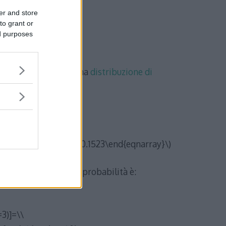
er and store
to grant or
ed purposes
 anno, abbiamo che X ha
distribuzione di
hiesta è:
ac{e^{-4.7}4.7^2}{2!}=0.1523\end{eqnarray}\)
 \(X\geq 4\) e la sua probabilità è:
3)]=\\