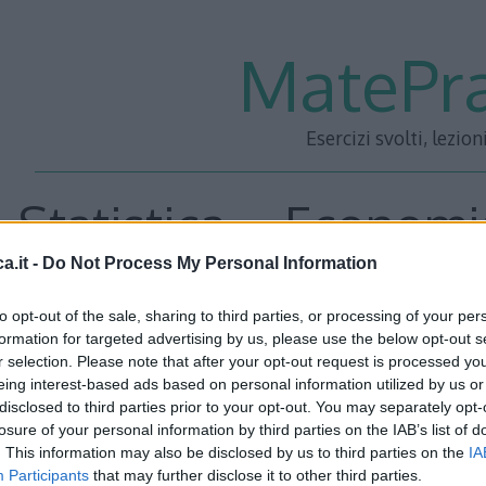
MatePra
Esercizi svolti, lezion
Statistica – Economi
a.it -
Do Not Process My Personal Information
Esame 4 – Ese
to opt-out of the sale, sharing to third parties, or processing of your per
formation for targeted advertising by us, please use the below opt-out s
r selection. Please note that after your opt-out request is processed y
eing interest-based ads based on personal information utilized by us or
Si sa che gli studenti di un dato corso di laurea mediame
disclosed to third parties prior to your opt-out. You may separately opt-
Determinare la probabilità che uno studente superi:
losure of your personal information by third parties on the IAB’s list of
. This information may also be disclosed by us to third parties on the
IA
a) meno di tre esami l’anno;
Participants
that may further disclose it to other third parties.