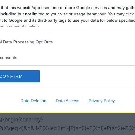
b) almeno 4 esami l’anno;
 that this website/app uses one or more Google services and may gath
c) 2 esami in un trimestre.
including but not limited to your visit or usage behaviour. You may click 
 to Google and its third-party tags to use your data for below specifi
Soluzione
ogle consent section.
l Data Processing Opt Outs
a) Se indichiamo con X il numero di esami superati in un
Poisson
con parametro \(\lambda=4.7\). La probabilità ric
consents
\(\begin{eqnarray}
CONFIRM
P(X < 3)&=& P(X=0)+P(X=1)+P(X=2)=\\
&=& \frac{e^{-4.7}4.7^0}{0!}+\frac{e^{-4.7}4.7^1}{1!}+\fr
Data Deletion
Data Access
Privacy Policy
b) L'evento "Almeno quattro esami in un anno" si traduce in
\(\begin{eqnarray}
P(X\geq 4)&=& 1-P(X\leq 3)=1-[P(X=0)+P(X=1)+P(X=2)+P(X=