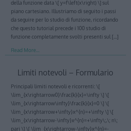
della funzione data \[ y=f\left(x\right) \] sul
piano cartesiano. Illustriamo di seguito i passi
da seguire per lo studio di funzione, ricordando
che questo tutorial precede i 100 studio di
funzione completamente svolti presenti sul
[…]
Read More…
Limiti notevoli – Formulario
Principali limiti notevoli e ricorrenti: \[
\lim_{x\rightarrow0}\frac{k}{x}=\infty \] \[
\lim_{x\rightarrow\infty}\frac{k}{x}=0 \] \[
\lim_{x\rightarrow+\infty}x^{n}=+\infty \] \[
\lim_{x\rightarrow-\infty}x^{n}=+\infty\;,\; n\;
pari \] \[ \lim_{x\rightarrow-\infty}x^{n}=-