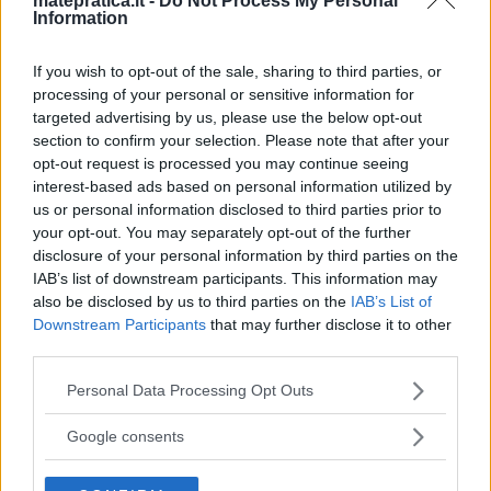
matepratica.it -
Do Not Process My Personal
Information
\] Volume dei solidi di rotazione: \[
V=\pi\int_{a}^{b}\left[f\left(x\right)\right]^{2}
If you wish to opt-out of the sale, sharing to third parties, or
dx \] Altre proprietà degli integrali definiti:
[…]
processing of your personal or sensitive information for
targeted advertising by us, please use the below opt-out
Read More…
section to confirm your selection. Please note that after your
opt-out request is processed you may continue seeing
interest-based ads based on personal information utilized by
us or personal information disclosed to third parties prior to
Funzioni elementari e loro
your opt-out. You may separately opt-out of the further
domini – Formulario
disclosure of your personal information by third parties on the
IAB’s list of downstream participants. This information may
also be disclosed by us to third parties on the
IAB’s List of
Di seguito una raccolta delle principali funzioni
Downstream Participants
that may further disclose it to other
analitiche. Indichiamo per ogni funzione: la
third parties.
forma analitica, il dominio D (campo di
Please note that this website/app uses one or more Google
Personal Data Processing Opt Outs
esistenza), il codominio C, il dominio D’ della
services and may gather and store information including but
not limited to your visit or usage behaviour. You may click to
derivata (intervallo di derivazione), e il grafico
Google consents
grant or deny consent to Google and its third-party tags to
su piano cartesiano. Funzione costante [
use your data for below specified purposes in below Google