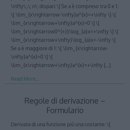
\infty\;,\; n\; dispari \] Se a è compreso tra 0 e 1:
\[ \lim_{x\rightarrow-\infty}a^{x}=+\infty \] \[
\lim_{x\rightarrow+\infty}a^{x}=0 \] \[
\lim_{x\rightarrow0^{+}}\log_{a}x=+\infty \] \[
\lim_{x\rightarrow+\infty}\log_{a}x=-\infty \]
Se a è maggiore di 1: \[ \lim_{x\rightarrow-
\infty}a^{x}=0 \] \[
\lim_{x\rightarrow+\infty}a^{x}=+\infty
[…]
Read More…
Regole di derivazione –
Formulario
Derivata di una funzione più una costante: \[