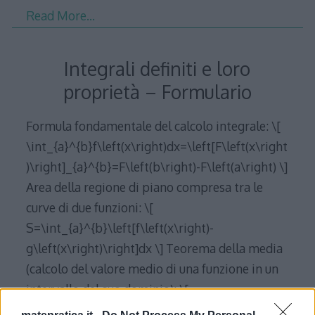
Read More…
Integrali definiti e loro
proprietà – Formulario
Formula fondamentale del calcolo integrale: \[
\int_{a}^{b}f\left(x\right)dx=\left[F\left(x\right
)\right]_{a}^{b}=F\left(b\right)-F\left(a\right) \]
Area della regione di piano compresa tra le
curve di due funzioni: \[
S=\int_{a}^{b}\left[f\left(x\right)-
g\left(x\right)\right]dx \] Teorema della media
(calcolo del valore medio di una funzione in un
intervallo del suo dominio): \[
V_{m}=\frac{\int_{a}^{b}f\left(x\right)dx}{b-a}