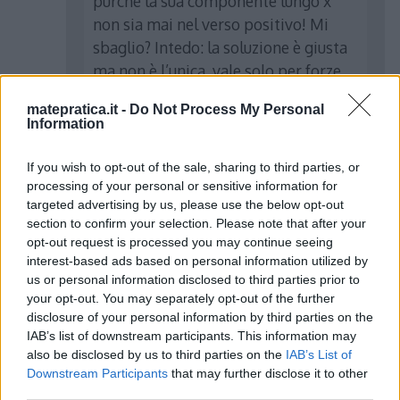
purchè la sua componente lungo x
non sia mai nel verso positivo! Mi
sbaglio? Intedo: la soluzione è giusta
ma non è l’unica, vale solo per forze
uguali in modulo.
matepratica.it -
Do Not Process My Personal
Information
Rispondi
If you wish to opt-out of the sale, sharing to third parties, or
processing of your personal or sensitive information for
targeted advertising by us, please use the below opt-out
section to confirm your selection. Please note that after your
Adriano
ha detto:
opt-out request is processed you may continue seeing
interest-based ads based on personal information utilized by
20 Gennaio 2018 alle 12:48
us or personal information disclosed to third parties prior to
your opt-out. You may separately opt-out of the further
disclosure of your personal information by third parties on the
Andrea, ammetto
IAB’s list of downstream participants. This information may
che anch’io
also be disclosed by us to third parties on the
IAB’s List of
inconsciamente
Downstream Participants
that may further disclose it to other
ammettevo più
third parties.