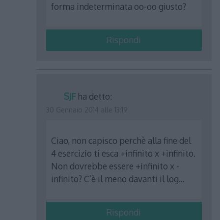
forma indeterminata oo-oo giusto?
Rispondi
SJF
ha detto:
30 Gennaio 2014 alle 13:19
Ciao, non capisco perchè alla fine del
4 esercizio ti esca +infinito x +infinito.
Non dovrebbe essere +infinito x -
infinito? C’è il meno davanti il log…
Rispondi