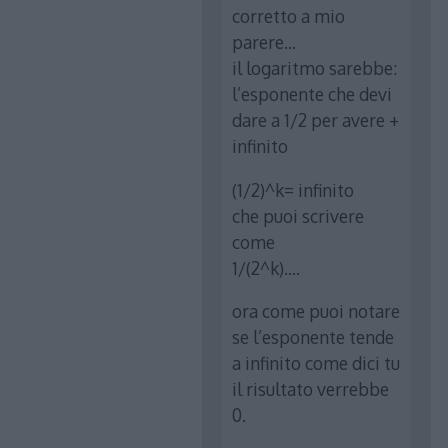
corretto a mio
parere…
il logaritmo sarebbe:
l’esponente che devi
dare a 1/2 per avere +
infinito
(1/2)^k= infinito
che puoi scrivere
come
1/(2^k)….
ora come puoi notare
se l’esponente tende
a infinito come dici tu
il risultato verrebbe
0.