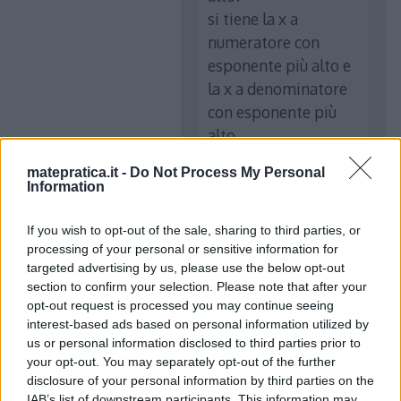
si tiene la x a
numeratore con
esponente più alto e
la x a denominatore
con esponente più
alto..
quindi diventa lim x-
matepratica.it -
Do Not Process My Personal
>infinito di x/x che è
Information
uguale al lim x-
>infinito di 1 che è
If you wish to opt-out of the sale, sharing to third parties, or
processing of your personal or sensitive information for
uguale a 1..
targeted advertising by us, please use the below opt-out
è molto più veloce e
section to confirm your selection. Please note that after your
comodo e lo si può
opt-out request is processed you may continue seeing
fare solo quando la x
interest-based ads based on personal information utilized by
tende a infinito
us or personal information disclosed to third parties prior to
your opt-out. You may separately opt-out of the further
disclosure of your personal information by third parties on the
IAB’s list of downstream participants. This information may