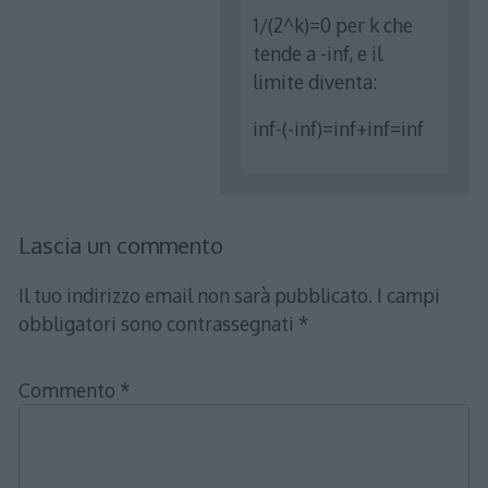
1/(2^k)=0 per k che
tende a -inf, e il
limite diventa:
inf-(-inf)=inf+inf=inf
Lascia un commento
Il tuo indirizzo email non sarà pubblicato.
I campi
obbligatori sono contrassegnati
*
Commento
*