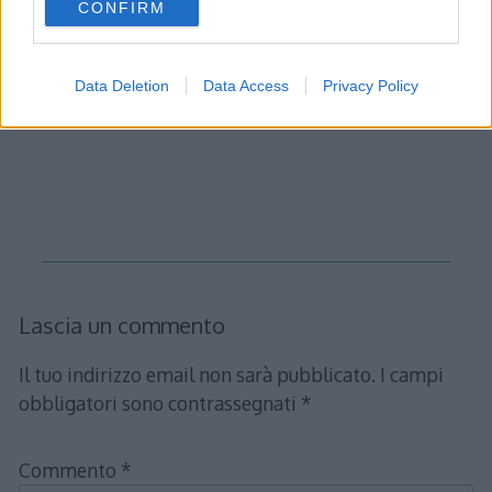
CONFIRM
consent section.
Data Deletion
Data Access
Privacy Policy
Lascia un commento
Il tuo indirizzo email non sarà pubblicato.
I campi
obbligatori sono contrassegnati
*
Commento
*