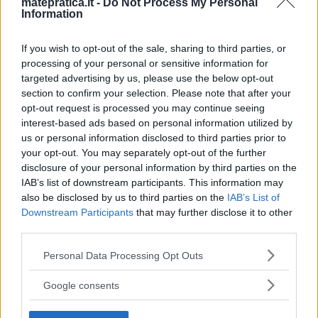
matepratica.it -
Do Not Process My Personal
Information
If you wish to opt-out of the sale, sharing to third parties, or
processing of your personal or sensitive information for
targeted advertising by us, please use the below opt-out
section to confirm your selection. Please note that after your
opt-out request is processed you may continue seeing
interest-based ads based on personal information utilized by
us or personal information disclosed to third parties prior to
your opt-out. You may separately opt-out of the further
disclosure of your personal information by third parties on the
IAB’s list of downstream participants. This information may
also be disclosed by us to third parties on the
IAB’s List of
Downstream Participants
that may further disclose it to other
third parties.
Please note that this website/app uses one or more Google
Personal Data Processing Opt Outs
services and may gather and store information including but
not limited to your visit or usage behaviour. You may click to
Google consents
grant or deny consent to Google and its third-party tags to
use your data for below specified purposes in below Google