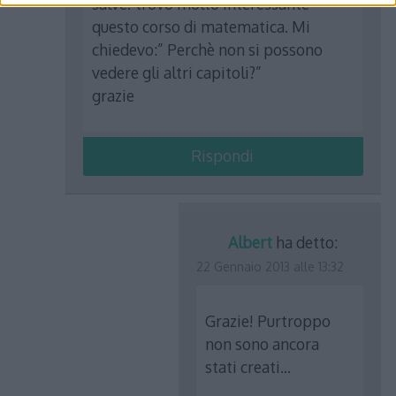
salve! trovo molto interessante
questo corso di matematica. Mi
chiedevo:” Perchè non si possono
vedere gli altri capitoli?”
grazie
Rispondi
Albert
ha detto:
22 Gennaio 2013 alle 13:32
Grazie! Purtroppo
non sono ancora
stati creati…