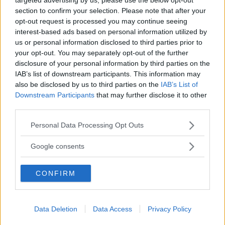
section to confirm your selection. Please note that after your
Vai al capitolo successivo: Radicali
opt-out request is processed you may continue seeing
interest-based ads based on personal information utilized by
us or personal information disclosed to third parties prior to
Clicca qui per tornare al Corso di matematica
your opt-out. You may separately opt-out of the further
disclosure of your personal information by third parties on the
IAB’s list of downstream participants. This information may
also be disclosed by us to third parties on the
IAB’s List of
Downstream Participants
that may further disclose it to other
third parties.
2 thoughts on “
Cap. 5 –
Please note that this website/app uses one or more Google
Personal Data Processing Opt Outs
Equazioni Parte 1
”
services and may gather and store information including but
not limited to your visit or usage behaviour. You may click to
Google consents
grant or deny consent to Google and its third-party tags to
use your data for below specified purposes in below Google
CONFIRM
consent section.
Anonimo
ha detto:
18 Gennaio 2013 alle 19:11
Data Deletion
Data Access
Privacy Policy