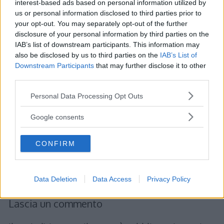
interest-based ads based on personal information utilized by
passaggi:
us or personal information disclosed to third parties prior to
your opt-out. You may separately opt-out of the further
\(\begin{eqnarray}
disclosure of your personal information by third parties on the
IAB’s list of downstream participants. This information may
P\left(Z\leq\frac{x^*-60}{7}\right) &=& 0.3\\
also be disclosed by us to third parties on the
IAB’s List of
P\left(Z\leq -\frac{x^*-60}{7}\right) &=&
Downstream Participants
that may further disclose it to other
0.7\end{eqnarray}\)
third parties.
Please note that this website/app uses one or more Google
Personal Data Processing Opt Outs
Consultando adesso la
tavola della distribuzione
services and may gather and store information including but
not limited to your visit or usage behaviour. You may click to
Google consents
normale
, si può verificare che il valore di probabilità
grant or deny consent to Google and its third-party tags to
0.7 corrisponde a \(z^*=-\frac{x^*-60}{7}=0.52\) da
use your data for below specified purposes in below Google
CONFIRM
consent section.
cui si ricava \(x^*=56.36\).
Data Deletion
Data Access
Privacy Policy
Lascia un commento