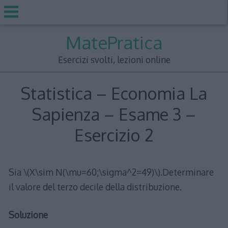
Skip
MatePratica
to
content
Esercizi svolti, lezioni online
Statistica – Economia La
Sapienza – Esame 3 –
Esercizio 2
Sia \(X\sim N(\mu=60;\sigma^2=49)\).Determinare
il valore del terzo decile della distribuzione.
Soluzione