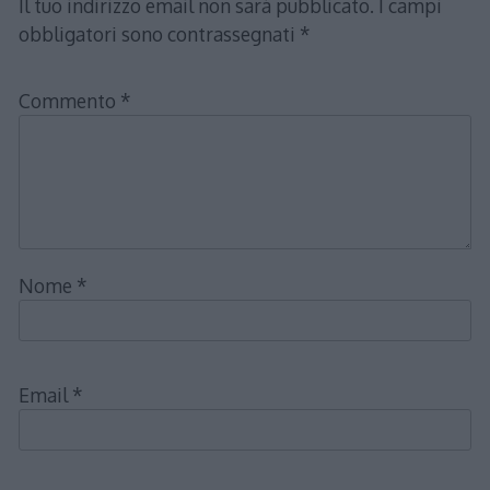
Il tuo indirizzo email non sarà pubblicato.
I campi
obbligatori sono contrassegnati
*
Commento
*
Nome
*
Email
*