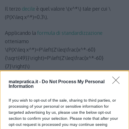
Il terzo
decile
è quel valore \(x^*\) tale per cui \
(P(X\leq x^*)=0.3\).
Applicando la
formula di standardizzazione
otteniamo
\(P(X\leq x^*)=P\left(Z\leq\frac{x^*-60}
{\sqrt{49}}\right)=P\left(Z\leq\frac{x^*-60}
{7}\right)\)
Dato che 0.3 è un valore di probabilità \(< 0.5\), il
matepratica.it -
Do Not Process My Personal
Information
valore critico corrispondente \(z^*=\frac{x^*-60}
{7}\) sarà negativo e quindi non tabulato nelle
tavole
If you wish to opt-out of the sale, sharing to third parties, or
processing of your personal or sensitive information for
della distribuzione normale
. A tal proposito,
targeted advertising by us, please use the below opt-out
sfruttando le proprietà di simmetria della
section to confirm your selection. Please note that after your
distribuzione normale, eseguiamo i seguenti
opt-out request is processed you may continue seeing