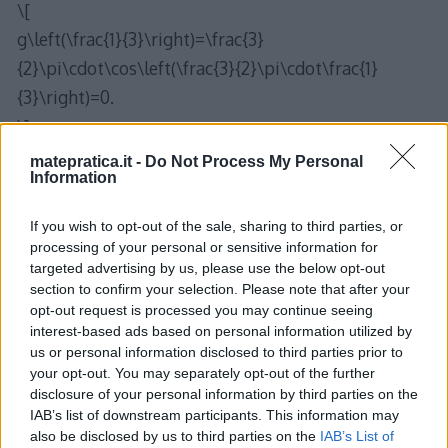
\[
g\left(\frac{1}{3}\right)=\frac{3}
{2}\pi\cdot\cos\left(\frac{3}{2}\pi\cdot\frac{1}
{3}\right)=0.
\]
L’angolo acuto \(\alpha\) (Fig.2) corrisponde
matepratica.it -
Do Not Process My Personal
Information
all’angolo tra \(r\) e l’asse \(x\). Essendo \(m_r\) il
coefficiente angolare di \(r\) e quindi, la tangente
If you wish to opt-out of the sale, sharing to third parties, or
goniometrica dell’angolo che la retta forma con il
processing of your personal or sensitive information for
targeted advertising by us, please use the below opt-out
semiasse positivo delle x, si ha che:
section to confirm your selection. Please note that after your
\[
opt-out request is processed you may continue seeing
m_r=tg\alpha=9
interest-based ads based on personal information utilized by
us or personal information disclosed to third parties prior to
\hspace{1cm}\Longrightarrow\hspace{1cm}
your opt-out. You may separately opt-out of the further
\alpha=\arctan9\approx1,4601 rad
disclosure of your personal information by third parties on the
\]
IAB’s list of downstream participants. This information may
also be disclosed by us to third parties on the
IAB’s List of
che equivale, in gradi sessagesimali a \