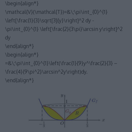
\begin{align*}
\mathcal{V}(\mathcal{T})=&\;\pi\int_{0}^{1}
\left[\frac{1}{3}\sqrt[3]{y}\right]^2 dy -
\pi\int_{0}^{1} \left[\frac{2}{3\pi}\arcsin y\right]^2
dy
\end{align*}
\begin{align*}
=&\;\pi\int_{0}^{1}\left(\frac{1}{9}y^\frac{2}{3} –
\frac{4}{9\pi^2}\arcsin^2y\right)dy.
\end{align*}