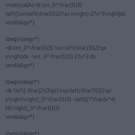
\mathcal{A}=&\int_0^\frac{1}{3}
\left[\sin\left(\frac{3}{2}\pi x\right)-27x^3\right]dx
\end{align*}
\begin{align*}
=&\int_0^\frac{1}{3} \sin\left(\frac{3}{2}\pi
x\right)dx -\int_0^\frac{1}{3} 27x^3 dx
\end{align*}
\begin{align*}
=& \left[-\frac{2}{3\pi}\cos\left(\frac{3}{2}\pi
x\right)\right]_0^\frac{1}{3}- \left[27\frac{x^4}
{4}\right]_0^\frac{1}{3}
\end{align*}
\begin{align*}