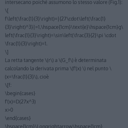
intersecano poiché assumono lo stesso valore (Fig.1):
\[
f\left(\frac{1}{3}\right)=|{27\cdot\left(\frac{1}
{3}\right)^3}|=1,\hspace{1cm}\text{e}\hspace{1cm}g\
left(\frac{1}{3}\right)=\sin\left(\frac{3}{2}\pi \cdot
\frac{1}{3}\right)=1.
\]
La retta tangente \(r\) a \(G_f\) è determinata
calcolando la derivata prima \(f'(x) \) nel punto \
(x=\frac{1}{3}\), cioè
\[f:
\begin{cases}
f'(x)=D(27x^3)
x>0
\end{cases}
\hspace{1cm}\Longrightarrow\hspace{1cm}