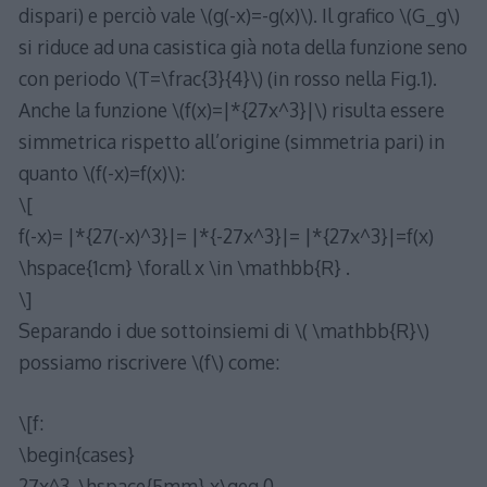
dispari) e perciò vale \(g(-x)=-g(x)\). Il grafico \(G_g\)
si riduce ad una casistica già nota della funzione seno
con periodo \(T=\frac{3}{4}\) (in rosso nella Fig.1).
Anche la funzione \(f(x)=|*{27x^3}|\) risulta essere
simmetrica rispetto all’origine (simmetria pari) in
quanto \(f(-x)=f(x)\):
\[
f(-x)= |*{27(-x)^3}|= |*{-27x^3}|= |*{27x^3}|=f(x)
\hspace{1cm} \forall x \in \mathbb{R} .
\]
Separando i due sottoinsiemi di \( \mathbb{R}\)
possiamo riscrivere \(f\) come:
\[f:
\begin{cases}
27x^3, \hspace{5mm} x\geq 0