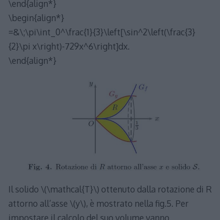
\end{align*}
\begin{align*}
=&\;\pi\int_0^\frac{1}{3}\left[\sin^2\left(\frac{3}
{2}\pi x\right)-729x^6\right]dx.
\end{align*}
Il solido \(\mathcal{T}\) ottenuto dalla rotazione di R
attorno all’asse \(y\), è mostrato nella fig.5. Per
impostare il calcolo del suo volume vanno