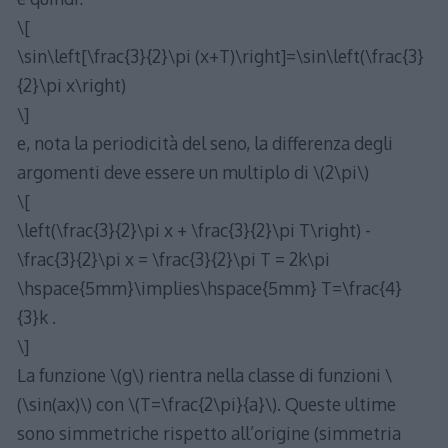
\[
\sin\left[\frac{3}{2}\pi (x+T)\right]=\sin\left(\frac{3}
{2}\pi x\right)
\]
e, nota la periodicità del seno, la differenza degli
argomenti deve essere un multiplo di \(2\pi\)
\[
\left(\frac{3}{2}\pi x + \frac{3}{2}\pi T\right) -
\frac{3}{2}\pi x = \frac{3}{2}\pi T = 2k\pi
\hspace{5mm}\implies\hspace{5mm} T=\frac{4}
{3}k .
\]
La funzione \(g\) rientra nella classe di funzioni \
(\sin(ax)\) con \(T=\frac{2\pi}{a}\). Queste ultime
sono simmetriche rispetto all’origine (simmetria