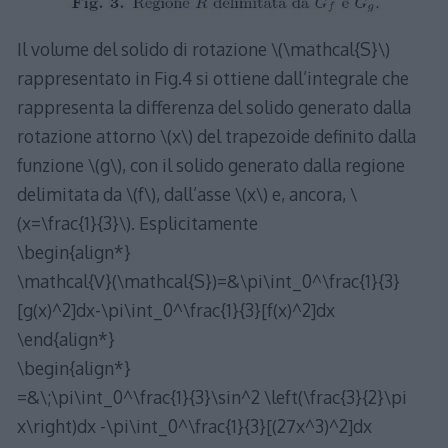
Il volume del solido di rotazione \(\mathcal{S}\)
rappresentato in Fig.4 si ottiene dall’integrale che
rappresenta la differenza del solido generato dalla
rotazione attorno \(x\) del trapezoide definito dalla
funzione \(g\), con il solido generato dalla regione
delimitata da \(f\), dall’asse \(x\) e, ancora, \
(x=\frac{1}{3}\). Esplicitamente
\begin{align*}
\mathcal{V}(\mathcal{S})=&\pi\int_0^\frac{1}{3}
[g(x)^2]dx-\pi\int_0^\frac{1}{3}[f(x)^2]dx
\end{align*}
\begin{align*}
=&\;\pi\int_0^\frac{1}{3}\sin^2 \left(\frac{3}{2}\pi
x\right)dx -\pi\int_0^\frac{1}{3}[(27x^3)^2]dx