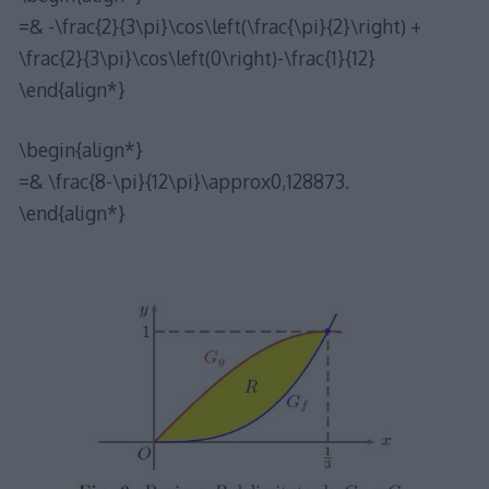
=& -\frac{2}{3\pi}\cos\left(\frac{\pi}{2}\right) +
\frac{2}{3\pi}\cos\left(0\right)-\frac{1}{12}
\end{align*}
\begin{align*}
=& \frac{8-\pi}{12\pi}\approx0,128873.
\end{align*}