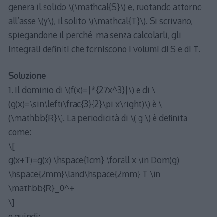
genera il solido \(\mathcal{S}\) e, ruotando attorno
all’asse \(y\), il solito \(\mathcal{T}\). Si scrivano,
spiegandone il perché, ma senza calcolarli, gli
integrali definiti che forniscono i volumi di S e di T.
Soluzione
1. Il dominio di \(f(x)=|*{27x^3}|\) e di \
(g(x)=\sin\left(\frac{3}{2}\pi x\right)\) è \
(\mathbb{R}\). La periodicità di \( g \) è definita
come:
\[
g(x+T)=g(x) \hspace{1cm} \forall x \in Dom(g)
\hspace{2mm}\land\hspace{2mm} T \in
\mathbb{R}_0^+
\]
e quindi: