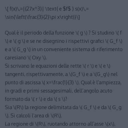
\[ f(x)\,=|{27x^3}| \text{ e $f$ } s(x)\,=
\sin{\left(\frac{3}{2}\pi x\right)}\]
Qual è il periodo della funzione \( g \) ? Si studino \( f
\) e \( g \) e se ne disegnino i rispettivi grafici \( G_f \)
e a \( G_g \) in un conveniente sistema di riferimento
caresiano \( Oxy \).
Si scrivano le equazioni delle rette \( r \) e \( e \)
tangenti, rispettivamente, a \(G_f \) e a \(G_g\) nel
punto di ascissa \( x=\frac{1}{3} \). Qual è l’ampiezza,
in gradi e primi sessagesimali, dell’angolo acuto
formato da \( r \) e da \( s \)?
Sia \(R\) la regione delimitata da \( G_f \) e da \( G_g
\). Si calcoli l’area di \(R\).
La regione di \(R\), ruotando attorno all’asse \(x\),