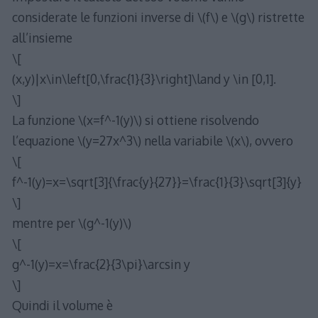
considerate le funzioni inverse di \(f\) e \(g\) ristrette
all’insieme
\[
(x,y)|x\in\left[0,\frac{1}{3}\right]\land y \in [0,1].
\]
La funzione \(x=f^-1(y)\) si ottiene risolvendo
l’equazione \(y=27x^3\) nella variabile \(x\), ovvero
\[
f^-1(y)=x=\sqrt[3]{\frac{y}{27}}=\frac{1}{3}\sqrt[3]{y}
\]
mentre per \(g^-1(y)\)
\[
g^-1(y)=x=\frac{2}{3\pi}\arcsin y
\]
Quindi il volume è