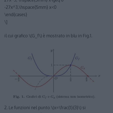
-27x^3,\hspace{5mm} x<0
\end{cases}
\]
il cui grafico \(G_f\) è mostrato in blu in Fig.1.
2. Le funzioni nel punto \(x=\frac{1}{3}\) si