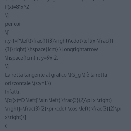
f'(x)=81x^2
\]
per cui
\[
r:y-1=f'\left(\frac{1}{3}\right)\cdot\left(x-\frac{1}
{3}\right) \hspace{1cm} \Longrightarrow
\hspace{1cm} r: y=9x-2.
\]
La retta tangente al grafico \(G_g \) è la retta
orizzontale \(s:y=1.\)
Infatti:
\[g'(x)=D \left[ \sin \left( \frac{3}{2}\pi x \right)
\right]=\frac{3}{2}\pi \cdot \cos \left( \frac{3}{2}\pi
x\right)\]
e