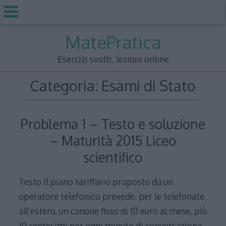
Skip
MatePratica
to
content
Esercizi svolti, lezioni online
Categoria:
Esami di Stato
Problema 1 – Testo e soluzione
– Maturità 2015 Liceo
scientifico
Testo Il piano tariffario proposto da un
operatore telefonico prevede, per le telefonate
all’estero, un canone fisso di 10 euro al mese, più
10 centesimi per ogni minuto di conversazione.