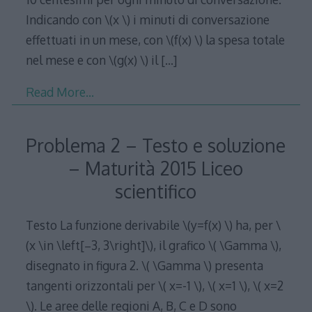
Indicando con \(x \) i minuti di conversazione
effettuati in un mese, con \(f(x) \) la spesa totale
nel mese e con \(g(x) \) il
[…]
Read More…
Problema 2 – Testo e soluzione
– Maturità 2015 Liceo
scientifico
Testo La funzione derivabile \(y=f(x) \) ha, per \
(x \in \left[−3, 3\right]\), il grafico \( \Gamma \),
disegnato in figura 2. \( \Gamma \) presenta
tangenti orizzontali per \( x=-1 \), \( x=1 \), \( x=2
\). Le aree delle regioni A, B, C e D sono