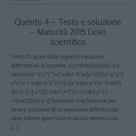
Quesito 4 – Testo e soluzione
– Maturità 2015 Liceo
scientifico
Testo Di quale delle seguenti equazioni
differenziali la funzione \( y=\frac{ln(x)}{x} \) è
soluzione? \[ y^{”}+2 \cdot \frac{y^{‘}}{x}=y \] \[
y^{‘}+ x \cdot y^{”}=1 \] \[x \cdot y^{‘}= \frac{1}
{x}+y \] \[ x^{2} \cdot y^{”}+ x \cdot y^{‘}
+\frac{2}{x}=y \] Soluzione Una funzione per
essere soluzione di un’equazione differenziale
deve ridurre quest’ultima ad una identità una
[…]