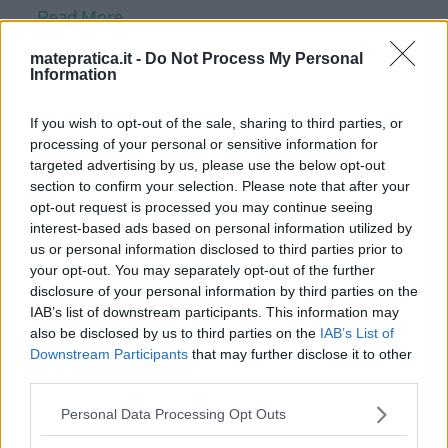
Read More…
matepratica.it -
Do Not Process My Personal
Information
Quesito 1 – Testo e soluzione –
Maturità 2015 Liceo scientifico
If you wish to opt-out of the sale, sharing to third parties, or
processing of your personal or sensitive information for
targeted advertising by us, please use the below opt-out
Testo Determinare l’espressione analitica della
section to confirm your selection. Please note that after your
funzione \(y=f(x) \) sapendo che la retta \(
opt-out request is processed you may continue seeing
interest-based ads based on personal information utilized by
y=-2x+5 \) è tangente al grafico di f nel secondo
us or personal information disclosed to third parties prior to
quadrante e che \( f^{‘}(x)=-2x^2+6 \). Soluzione
your opt-out. You may separately opt-out of the further
Dall’espressione della derivate prima della
disclosure of your personal information by third parties on the
IAB’s list of downstream participants. This information may
funzione si può ottenere l’espressione della
also be disclosed by us to third parties on the
IAB’s List of
funzione trovandone una primitive, cioè
Downstream Participants
that may further disclose it to other
integrando: \[ f(x)= \int(-2x^{2}+6) dx = -2
third parties.
(\frac{x^{3}}{3}) +
[…]
Please note that this website/app uses one or more Google
Personal Data Processing Opt Outs
services and may gather and store information including but