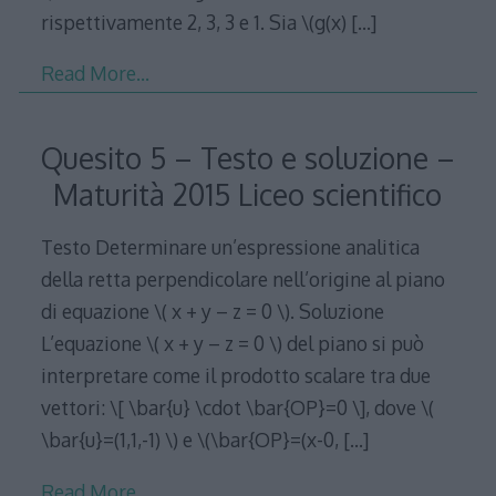
rispettivamente 2, 3, 3 e 1. Sia \(g(x)
[…]
Read More…
Quesito 5 – Testo e soluzione –
Maturità 2015 Liceo scientifico
Testo Determinare un’espressione analitica
della retta perpendicolare nell’origine al piano
di equazione \( x + y – z = 0 \). Soluzione
L’equazione \( x + y – z = 0 \) del piano si può
interpretare come il prodotto scalare tra due
vettori: \[ \bar{u} \cdot \bar{OP}=0 \], dove \(
\bar{u}=(1,1,-1) \) e \(\bar{OP}=(x-0,
[…]
Read More…