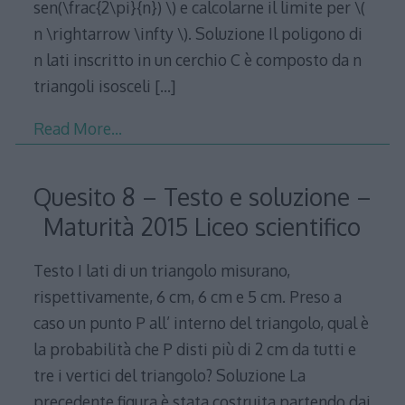
sen(\frac{2\pi}{n}) \) e calcolarne il limite per \(
n \rightarrow \infty \). Soluzione Il poligono di
n lati inscritto in un cerchio C è composto da n
triangoli isosceli
[…]
Read More…
Quesito 8 – Testo e soluzione –
Maturità 2015 Liceo scientifico
Testo I lati di un triangolo misurano,
rispettivamente, 6 cm, 6 cm e 5 cm. Preso a
caso un punto P all’ interno del triangolo, qual è
la probabilità che P disti più di 2 cm da tutti e
tre i vertici del triangolo? Soluzione La
precedente figura è stata costruita partendo dai