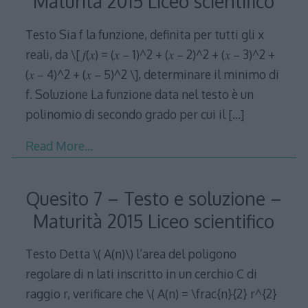
Maturità 2015 Liceo scientifico
Testo Sia f la funzione, definita per tutti gli x
reali, da \[ 𝑓(𝑥) = (𝑥 − 1)^2 + (𝑥 − 2)^2 + (𝑥 − 3)^2 +
(𝑥 − 4)^2 + (𝑥 − 5)^2 \], determinare il minimo di
f. Soluzione La funzione data nel testo è un
polinomio di secondo grado per cui il
[…]
Read More…
Quesito 7 – Testo e soluzione –
Maturità 2015 Liceo scientifico
Testo Detta \( A(n)\) l’area del poligono
regolare di n lati inscritto in un cerchio C di
raggio r, verificare che \( A(n) = \frac{n}{2} r^{2}