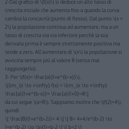
2-Dal grafico di \(f(x)\) si deduce un alto tasso di
crescita iniziale che aumenta fino a quando la curva
cambia la concavità (punto di flesso). Dal punto \(x =
2\) la popolazione continua ad aumentare, ma a un
tasso di crescita via via inferiore perchè la sua
derivata prima è sempre strettamente positiva ma
tende a zero. All’aumentare di \(x\) la popolazione si
avvicina sempre più al valore 8 (senza mai
raggiungerlo).
3- Per \(f(x)= \frac{a}{1+e^{b-x}}\),
\[lim_{x \to +\infty} f(x) = \lim_{x \to +\infty}
\frac{a}{1+e^{b-x}}= \frac{a}{1+0}=8\]
da cui segue \(a=8\). Sappiamo inoltre che \(f(2)=4\),
quindi
\[ \frac{8}{1+e^{b-2}}= 4 \] \[ 8= 4+4/e^{b-2} \to
1=e^{b-2} \to \ln{1}=b-2 \] \[ b=2 \]