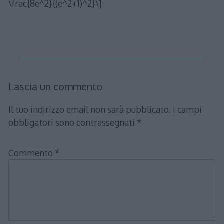
\frac{8e^2}{(e^2+1)^2}\]
Lascia un commento
Il tuo indirizzo email non sarà pubblicato.
I campi
obbligatori sono contrassegnati
*
Commento
*