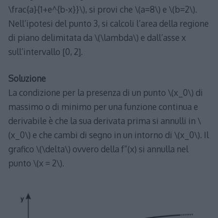
\frac{a}{1+e^{b-x}}\), si provi che \(a=8\) e \(b=2\).
Nell’ipotesi del punto 3, si calcoli l’area della regione
di piano delimitata da \(\lambda\) e dall’asse x
sull’intervallo [0, 2].
Soluzione
La condizione per la presenza di un punto \(x_0\) di
massimo o di minimo per una funzione continua e
derivabile è che la sua derivata prima si annulli in \
(x_0\) e che cambi di segno in un intorno di \(x_0\). Il
grafico \(\delta\) ovvero della f”(x) si annulla nel
punto \(x = 2\).