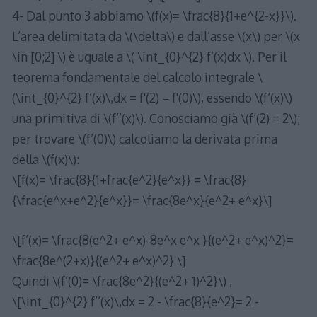
4- Dal punto 3 abbiamo \(f(x)= \frac{8}{1+e^{2-x}}\).
L’area delimitata da \(\delta\) e dall’asse \(x\) per \(x
\in [0;2] \) è uguale a \( \int_{0}^{2} f’(x)dx \). Per il
teorema fondamentale del calcolo integrale \
(\int_{0}^{2} f’(x)\,dx = f'(2) − f'(0)\), essendo \(f’(x)\)
una primitiva di \(f’’(x)\). Conosciamo già \(f’(2) = 2\);
per trovare \(f’(0)\) calcoliamo la derivata prima
della \(f(x)\):
\[f(x)= \frac{8}{1+frac{e^2}{e^x}} = \frac{8}
{\frac{e^x+e^2}{e^x}}= \frac{8e^x}{e^2+ e^x}\]
\[f’(x)= \frac{8(e^2+ e^x)-8e^x e^x }{(e^2+ e^x)^2}=
\frac{8e^(2+x)}{(e^2+ e^x)^2} \]
Quindi \(f’(0)= \frac{8e^2}{(e^2+ 1)^2}\) ,
\[\int_{0}^{2} f’’(x)\,dx = 2 - \frac{8}{e^2}= 2 -