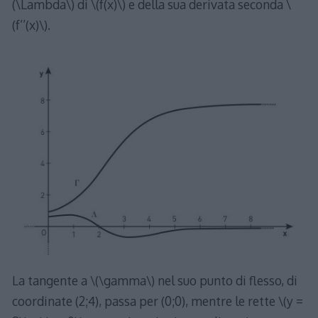
(\Lambda\) di \(f(x)\) e della sua derivata seconda \
(f’’(x)\).
La tangente a \(\gamma\) nel suo punto di flesso, di
coordinate (2;4), passa per (0;0), mentre le rette \(y =