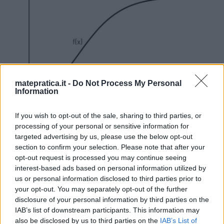
matepratica.it -
Do Not Process My Personal
Information
If you wish to opt-out of the sale, sharing to third parties, or
processing of your personal or sensitive information for
targeted advertising by us, please use the below opt-out
section to confirm your selection. Please note that after your
opt-out request is processed you may continue seeing
1-Esaminando il segno di \(f’’(x)\) si osserva che in un
interest-based ads based on personal information utilized by
intorno sinistro di 2, \(f’’(x) > 0\), quindi \(f’(x)\) è
us or personal information disclosed to third parties prior to
crescente per \(0 < x < 2\). Viceversa per \(x > 2\) si
your opt-out. You may separately opt-out of the further
disclosure of your personal information by third parties on the
ha \(f’’(x) < 0\) e di conseguenza \(f(x)\) è decrescente
IAB’s list of downstream participants. This information may
per quei valori \(x = 2\) è quindi un massimo di \
also be disclosed by us to third parties on the
IAB’s List of