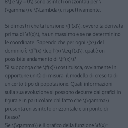
8\) e \(y = 0\) sono asintoti orizzontali per \
(\gamma\) e \(\Lambda\), rispettivamente.
Si dimostri che la funzione \(f’(x)\), ovvero la derivata
prima di \(f(x)\), ha un massimo e se ne determinino
le coordinate. Sapendo che per ogni \(x\) del
dominio è \(f’’(x) \leq f’(x) \leq f(x)\), qual è un
possibile andamento di \(f’(x)\)?
Si supponga che \(f(x)\) costituisca, ovviamente in
opportune unità di misura, il modello di crescita di
un certo tipo di popolazione. Quali informazioni
sulla sua evoluzione si possono dedurre dai grafici in
figura e in particolare dal fatto che \(\gamma\)
presenta un asintoto orizzontale e un punto di
flesso?
Se \(\gamma\) è il grafico della funzione \(f(x)=