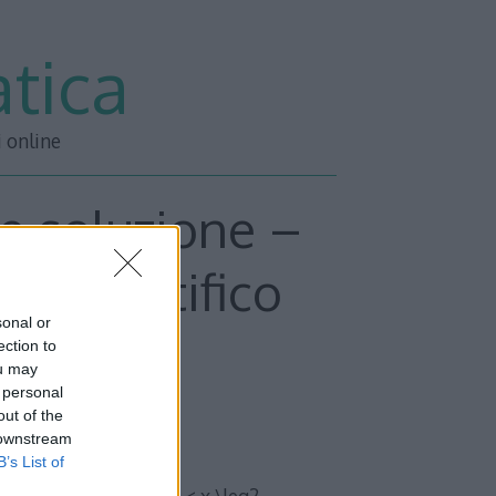
tica
i online
e soluzione –
o scientifico
sonal or
ection to
ou may
 personal
out of the
 downstream
B’s List of