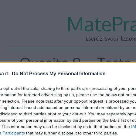
MatePra
Esercizi svolti, lezion
Quesito 9 – Testo 
a.it -
Do Not Process My Personal Information
Maturità 2015 Lice
to opt-out of the sale, sharing to third parties, or processing of your per
formation for targeted advertising by us, please use the below opt-out s
r selection. Please note that after your opt-out request is processed y
eing interest-based ads based on personal information utilized by us or
Testo
disclosed to third parties prior to your opt-out. You may separately opt-
losure of your personal information by third parties on the IAB’s list of
Data la funzione:
. This information may also be disclosed by us to third parties on the
IA
Participants
that may further disclose it to other third parties.