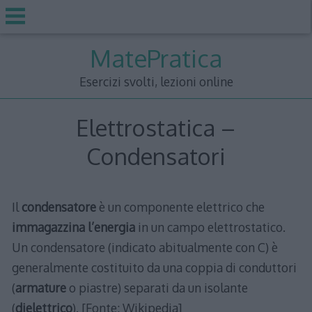
Skip
MatePratica
to
content
Esercizi svolti, lezioni online
Elettrostatica –
Condensatori
Il
condensatore
è un componente elettrico che
immagazzina l’energia
in un campo elettrostatico.
Un condensatore (indicato abitualmente con C) è
generalmente costituito da una coppia di conduttori
(
armature
o piastre) separati da un isolante
(
dielettrico
). [Fonte: Wikipedia]