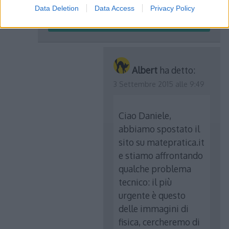
Data Deletion
Data Access
Privacy Policy
Rispondi
Albert
ha detto:
3 Settembre 2015 alle 9:49
Ciao Daniele,
abbiamo spostato il
sito su matepratica.it
e stiamo affrontando
qualche problema
tecnico: il più
urgente è questo
delle immagini di
fisica, cercheremo di