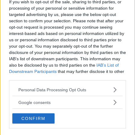
If you wish to opt-out of the sale, sharing to third parties, or
processing of your personal or sensitive information for
targeted advertising by us, please use the below opt-out
section to confirm your selection. Please note that after your
2 thoughts on “
Elettrostatica –
opt-out request is processed you may continue seeing
interest-based ads based on personal information utilized by
Condensatori
”
us or personal information disclosed to third parties prior to
your opt-out. You may separately opt-out of the further
disclosure of your personal information by third parties on the
IAB’s list of downstream participants. This information may
also be disclosed by us to third parties on the
IAB’s List of
Daniele
ha detto:
Downstream Participants
that may further disclose it to other
2 Settembre 2015 alle 16:34
third parties.
Please note that this website/app uses one or more Google
Personal Data Processing Opt Outs
Non si carica più nessuna immagine!!!
services and may gather and store information including but
not limited to your visit or usage behaviour. You may click to
Nessun formulario e nessun
Google consents
grant or deny consent to Google and its third-party tags to
esercizio.. Per favore risolvete, è
use your data for below specified purposes in below Google
davvero utile e fatto bene questo sito
CONFIRM
consent section.
^_^