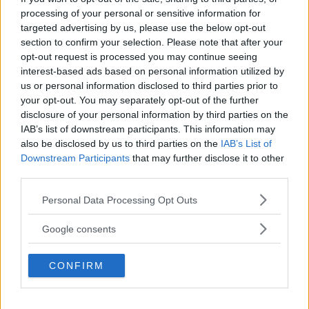
processing of your personal or sensitive information for
targeted advertising by us, please use the below opt-out
section to confirm your selection. Please note that after your
opt-out request is processed you may continue seeing
interest-based ads based on personal information utilized by
us or personal information disclosed to third parties prior to
2 thoughts on “
Fisica –
your opt-out. You may separately opt-out of the further
disclosure of your personal information by third parties on the
Fluidostatica – Torchio
IAB’s list of downstream participants. This information may
also be disclosed by us to third parties on the
IAB’s List of
idraulico
”
Downstream Participants
that may further disclose it to other
third parties.
Please note that this website/app uses one or more Google
Personal Data Processing Opt Outs
services and may gather and store information including but
rebecca
ha detto:
not limited to your visit or usage behaviour. You may click to
Google consents
grant or deny consent to Google and its third-party tags to
4 Aprile 2016 alle 19:01
use your data for below specified purposes in below Google
CONFIRM
consent section.
Il risultato che non ho sviluppato è
F2=980 N data da m*g. Siccome g è