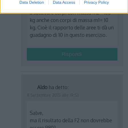
Data Deletion
Data Access
Privacy Policy
9.8 l’idea che volevo dare è che riesci
a sollevare corpi con massa m2= 100
kg anche con corpi di massa m1= 10
kg. Cioè il rapporto delle aree ti dà un
guadagno di 10 in questo esercizio.
Rispondi
Aldo
ha detto:
11 Settembre 2015 alle 19:53
Salve,
ma il risultato della F2 non dovrebbe
essere 980?