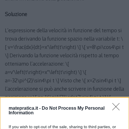
Soluzione
L’espressione della velocità in funzione del tempo si
trova derivando la funzione spazio nella variabile t: \
[ v=\frac{dx}{dt}=x'\left(t\right) \] \[ v=8\pi\cos4\pi t
\] Derivando la funzione velocità rispetto al tempo
otteniamo l’accelerazione: \[
a=v'\left(t\right)=x''\left(t\right) \] \[
a=-32\pi^{2}\sin4\pi t \] Visto che \[ x=2\sin4\pi t \]
l’accelerazione si può anche scrivere in funzione della
posizione x: \[ a=-16\pi^{2}\cdot2\sin4\pi t \] \[
a=-16\pi^{2}x \]
matepratica.it -
Do Not Process My Personal
Information
→ Tutti gli esercizi di Derivate
If you wish to opt-out of the sale, sharing to third parties, or