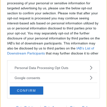
processing of your personal or sensitive information for
targeted advertising by us, please use the below opt-out
section to confirm your selection. Please note that after your
opt-out request is processed you may continue seeing
interest-based ads based on personal information utilized by
One thought on “
Derivate e
us or personal information disclosed to third parties prior to
your opt-out. You may separately opt-out of the further
fisica – Problema 4
”
disclosure of your personal information by third parties on the
IAB’s list of downstream participants. This information may
also be disclosed by us to third parties on the
IAB’s List of
Downstream Participants
that may further disclose it to other
Francesca
ha detto:
third parties.
26 Marzo 2019 alle 23:53
Please note that this website/app uses one or more Google
Personal Data Processing Opt Outs
services and may gather and store information including but
not limited to your visit or usage behaviour. You may click to
Google consents
Ciao :)
grant or deny consent to Google and its third-party tags to
Non capisco perché nel determinare
use your data for below specified purposes in below Google
CONFIRM
la velocità e l’accelerazione in
consent section.
funzione di t, compaia ancora t nella
derivata prima e seconda di x(t).