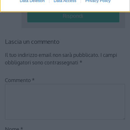
Data Deletion
Data Access
Privacy Policy
Rispondi
Lascia un commento
Il tuo indirizzo email non sarà pubblicato.
I campi
obbligatori sono contrassegnati
*
Commento
*
Nome
*