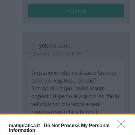
Rispondi
yolo
ha detto:
13 Dicembre 2015 alle 15:50
l’equazione relativa al sasso lasciato
cadere è negativa… perché?
Il moto del corpo risulta essere
opposto rispetto alla quota, so che la
velocità non dovrebbe essere
negativa (cosa che a te non è
accaduta), ma non riesco a togliermi
matepratica.it -
Do Not Process My Personal
questo dubbio…
Information