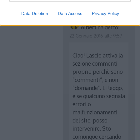
Data Deletion
Data Access
Privacy Policy
Albert
ha detto:
22 Gennaio 2016 alle 9:57
Ciao! Lascio attiva la
sezione commenti
proprio perchè sono
“commenti”, e non
“domande”. Li leggo,
e se qualcuno segnala
errori o
malfunzionamenti
del sito, posso
intervenire. Sto
comunque cercando