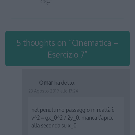
5 thoughts on “
Cinematica –
Esercizio 7
”
Omar
ha detto:
23 Agosto 2019 alle 17:24
nel penultimo passaggio in realtà è
v^2 = gx_0^2 / 2y_0, manca l’apice
alla seconda su x_0