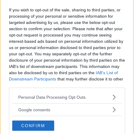
If you wish to opt-out of the sale, sharing to third parties, or
Rispondi
processing of your personal or sensitive information for
targeted advertising by us, please use the below opt-out
section to confirm your selection. Please note that after your
opt-out request is processed you may continue seeing
yolo 2
ha detto:
interest-based ads based on personal information utilized by
us or personal information disclosed to third parties prior to
15 Dicembre 2015 alle 18:06
your opt-out. You may separately opt-out of the further
disclosure of your personal information by third parties on the
IAB’s list of downstream participants. This information may
io non riesco a capire
also be disclosed by us to third parties on the
IAB’s List of
perché nonostante ci
Downstream Participants
that may further disclose it to other
sia una parte della
third parties.
pagina dedicata ai
Please note that this website/app uses one or more Google
Personal Data Processing Opt Outs
commenti (come
services and may gather and store information including but
questa), non
not limited to your visit or usage behaviour. You may click to
Google consents
rispondano mai ai
grant or deny consent to Google and its third-party tags to
use your data for below specified purposes in below Google
commenti.
CONFIRM
consent section.