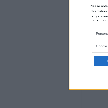
Please note
information 
deny consent
in below Go
Persona
Google 