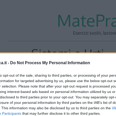
MatePra
Esercizi svolti, lezion
Sistemi e Urti –
a.it -
Do Not Process My Personal Information
to opt-out of the sale, sharing to third parties, or processing of your per
Un corpo di massa m viene lanciato da terra con una veloci
formation for targeted advertising by us, please use the below opt-out s
r selection. Please note that after your opt-out request is processed y
all’orizzontale. Durante il volo il corpo si divide in due p
eing interest-based ads based on personal information utilized by us or
due pezzi, dopo un moto parabolico, atterrano in due pu
disclosed to third parties prior to your opt-out. You may separately opt-
pezzo più leggero atterra ad una distanza dal punto di lanc
losure of your personal information by third parties on the IAB’s list of
. This information may also be disclosed by us to third parties on the
IA
atterraggio tra il pezzo più pesante e il punto di lancio? (tra
Participants
that may further disclose it to other third parties.