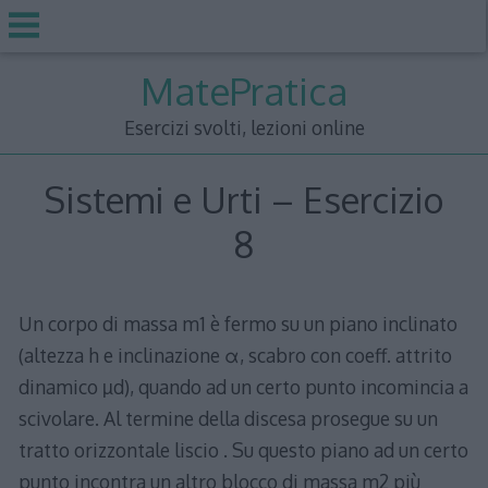
Skip
MatePratica
to
content
Esercizi svolti, lezioni online
Sistemi e Urti – Esercizio
8
Un corpo di massa m1 è fermo su un piano inclinato
(altezza h e inclinazione α, scabro con coeff. attrito
dinamico µd), quando ad un certo punto incomincia a
scivolare. Al termine della discesa prosegue su un
tratto orizzontale liscio . Su questo piano ad un certo
punto incontra un altro blocco di massa m2 più