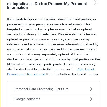
matepratica.it -
Do Not Process My Personal
no, è corretta
Information
If you wish to opt-out of the sale, sharing to third parties, or
processing of your personal or sensitive information for
targeted advertising by us, please use the below opt-out
section to confirm your selection. Please note that after your
Jacopo
ha detto:
opt-out request is processed you may continue seeing
30 Giugno 2016 alle 18:05
interest-based ads based on personal information utilized by
us or personal information disclosed to third parties prior to
your opt-out. You may separately opt-out of the further
La forza di attrito dinamico non
disclosure of your personal information by third parties on the
dovrebbe essere umgsin(alfa)..
IAB’s list of downstream participants. This information may
secondo la normale al piano inclinato
also be disclosed by us to third parties on the
IAB’s List of
Downstream Participants
that may further disclose it to other
Rn=mgsin(alfa) e Fa= u Rn
third parties.
Please note that this website/app uses one or more Google
Personal Data Processing Opt Outs
Rispondi
services and may gather and store information including but
not limited to your visit or usage behaviour. You may click to
Google consents
grant or deny consent to Google and its third-party tags to