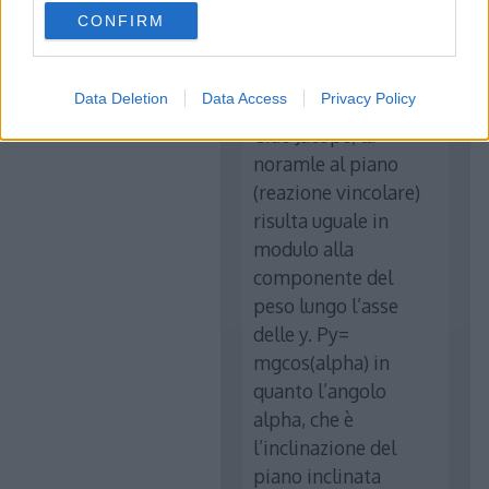
use your data for below specified purposes in below Google
CONFIRM
consent section.
Rebecca
ha detto:
10 Novembre 2016 alle 10:20
Data Deletion
Data Access
Privacy Policy
Ciao Jacopo, la
noramle al piano
(reazione vincolare)
risulta uguale in
modulo alla
componente del
peso lungo l’asse
delle y. Py=
mgcos(alpha) in
quanto l’angolo
alpha, che è
l’inclinazione del
piano inclinata