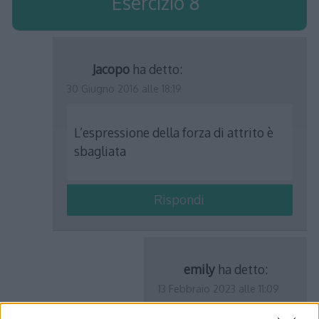
Esercizio 8
”
Jacopo
ha detto:
30 Giugno 2016 alle 18:19
L’espressione della forza di attrito è
sbagliata
Rispondi
emily
ha detto:
13 Febbraio 2023 alle 11:09