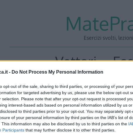
MatePra
Esercizi svolti, lezion
Vettori – Ese
a.it -
Do Not Process My Personal Information
to opt-out of the sale, sharing to third parties, or processing of your per
Un aeroplano è soggetto ad un vento ad alta quota che lo
formation for targeted advertising by us, please use the below opt-out s
r selection. Please note that after your opt-out request is processed y
rispetto alla terra in direzione Nord-Est. Il vento sta pr
eing interest-based ads based on personal information utilized by us or
km/h. Quale sarebbe stata la velocità (in modulo direzione 
disclosed to third parties prior to your opt-out. You may separately opt-
losure of your personal information by third parties on the IAB’s list of
. This information may also be disclosed by us to third parties on the
IA
Participants
that may further disclose it to other third parties.