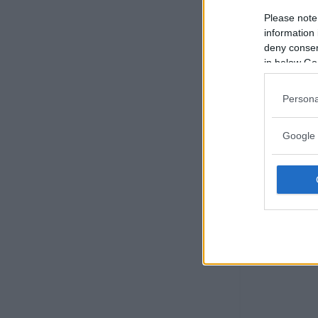
Please note
information 
deny consent
in below Go
Persona
Google 