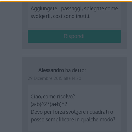
Aggiungete i passaggi, spiegate come
svolgerli, cosi sono inutili.
Rispondi
Alessandro
ha detto:
29 Dicembre 2015 alle 14:20
Ciao, come risolvo?
(a-b)^2*(a+b)^2
Devo per forza svolgere i quadrati o
posso semplificare in qualche modo?