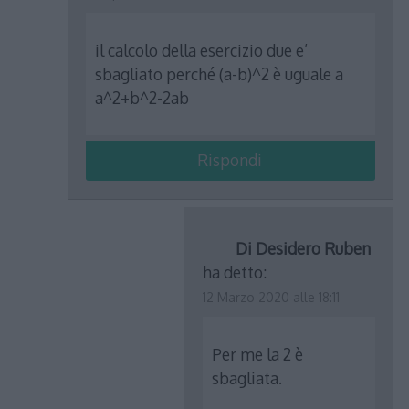
il calcolo della esercizio due e’
sbagliato perché (a-b)^2 è uguale a
a^2+b^2-2ab
Rispondi
Di Desidero Ruben
ha detto:
12 Marzo 2020 alle 18:11
Per me la 2 è
sbagliata.