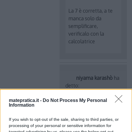
La 7 è corretta, a te
manca solo da
semplificare,
verificalo con la
calcolatrice
niyama karashò
ha
detto:
22 Marzo 2017 alle 10:41
matepratica.it -
Do Not Process My Personal
Information
okè
If you wish to opt-out of the sale, sharing to third parties, or
processing of your personal or sensitive information for
targeted advertising by us, please use the below opt-out