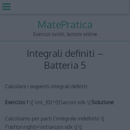
Skip
MatePratica
to
content
Esercizi svolti, lezioni online
Integrali definiti –
Batteria 5
Calcolare i seguenti integrali definiti:
Esercizio 1
\[ \int_{0}^{1}\arcsin xdx \]
Soluzione
Calcoliamo per parti l’integrale indefinito \[
F\left(x\right)=\int\arcsin xdx \] \[