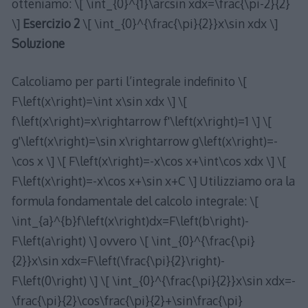
otteniamo: \[ \int_{0}^{1}\arcsin xdx=\frac{\pi-2}{2}
\]
Esercizio 2
\[ \int_{0}^{\frac{\pi}{2}}x\sin xdx \]
Soluzione
Calcoliamo per parti l’integrale indefinito \[
F\left(x\right)=\int x\sin xdx \] \[
f\left(x\right)=x\rightarrow f'\left(x\right)=1 \] \[
g'\left(x\right)=\sin x\rightarrow g\left(x\right)=-
\cos x \] \[ F\left(x\right)=-x\cos x+\int\cos xdx \] \[
F\left(x\right)=-x\cos x+\sin x+C \] Utilizziamo ora la
formula fondamentale del calcolo integrale: \[
\int_{a}^{b}f\left(x\right)dx=F\left(b\right)-
F\left(a\right) \] ovvero \[ \int_{0}^{\frac{\pi}
{2}}x\sin xdx=F\left(\frac{\pi}{2}\right)-
F\left(0\right) \] \[ \int_{0}^{\frac{\pi}{2}}x\sin xdx=-
\frac{\pi}{2}\cos\frac{\pi}{2}+\sin\frac{\pi}