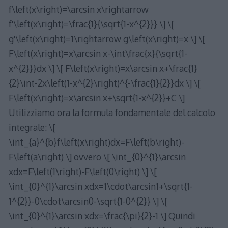
f\left(x\right)=\arcsin x\rightarrow
f'\left(x\right)=\frac{1}{\sqrt{1-x^{2}}} \] \[
g'\left(x\right)=1\rightarrow g\left(x\right)=x \] \[
F\left(x\right)=x\arcsin x-\int\frac{x}{\sqrt{1-
x^{2}}}dx \] \[ F\left(x\right)=x\arcsin x+\frac{1}
{2}\int-2x\left(1-x^{2}\right)^{-\frac{1}{2}}dx \] \[
F\left(x\right)=x\arcsin x+\sqrt{1-x^{2}}+C \]
Utilizziamo ora la formula fondamentale del calcolo
integrale: \[
\int_{a}^{b}f\left(x\right)dx=F\left(b\right)-
F\left(a\right) \] ovvero \[ \int_{0}^{1}\arcsin
xdx=F\left(1\right)-F\left(0\right) \] \[
\int_{0}^{1}\arcsin xdx=1\cdot\arcsin1+\sqrt{1-
1^{2}}-0\cdot\arcsin0-\sqrt{1-0^{2}} \] \[
\int_{0}^{1}\arcsin xdx=\frac{\pi}{2}-1 \] Quindi