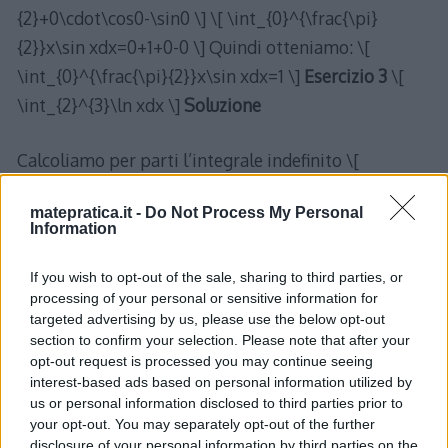
{2}+0\cdot\cos0-\sin0 \] \[ \int_{0}^{\frac{\pi}
{2}}x\sin xdx=0+1+0-0 \] Quindi otteniamo: \[
\int_{0}^{\frac{\pi}{2}}x\sin xdx=1 \]
Esercizio 3
\[
\int_{2}^{3}\ln xdx \]
Soluzione
Calcoliamo per parti l’integrale indefinito \[
F\left(x\right)=\int\ln xdx \] \[ f\left(x\right)=\ln
matepratica.it -
Do Not Process My Personal
x\rightarrow f'\left(x\right)=\frac{1}{x} \] \[
Information
g'\left(x\right)=1\rightarrow g\left(x\right)=x \] \[
F\left(x\right)=x\ln x-\int\frac{x}{x}dx \] \[
If you wish to opt-out of the sale, sharing to third parties, or
processing of your personal or sensitive information for
F\left(x\right)=x\ln x-\int dx \] \[ F\left(x\right)=x\ln
targeted advertising by us, please use the below opt-out
x-x+C \] Utilizziamo ora la formula fondamentale del
section to confirm your selection. Please note that after your
calcolo integrale: \[
opt-out request is processed you may continue seeing
interest-based ads based on personal information utilized by
\int_{a}^{b}f\left(x\right)dx=F\left(b\right)-
us or personal information disclosed to third parties prior to
F\left(a\right) \] ovvero \[ \int_{2}^{3}\ln
your opt-out. You may separately opt-out of the further
disclosure of your personal information by third parties on the