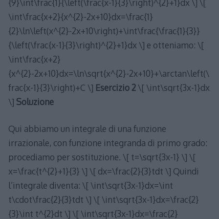
{9}\int\frac{1}{\left(\frac{x-1}{3}\right)^{2}+1}dx \] \[
\int\frac{x+2}{x^{2}-2x+10}dx=\frac{1}
{2}\ln\left(x^{2}-2x+10\right)+\int\frac{\frac{1}{3}}
{\left(\frac{x-1}{3}\right)^{2}+1}dx \] e otteniamo: \[
\int\frac{x+2}
{x^{2}-2x+10}dx=\ln\sqrt{x^{2}-2x+10}+\arctan\left(\
frac{x-1}{3}\right)+C \]
Esercizio 2
\[ \int\sqrt{3x-1}dx
\]
Soluzione
Qui abbiamo un integrale di una funzione
irrazionale, con funzione integranda di primo grado:
procediamo per sostituzione. \[ t=\sqrt{3x-1} \] \[
x=\frac{t^{2}+1}{3} \] \[ dx=\frac{2}{3}tdt \] Quindi
l’integrale diventa: \[ \int\sqrt{3x-1}dx=\int
t\cdot\frac{2}{3}tdt \] \[ \int\sqrt{3x-1}dx=\frac{2}
{3}\int t^{2}dt \] \[ \int\sqrt{3x-1}dx=\frac{2}