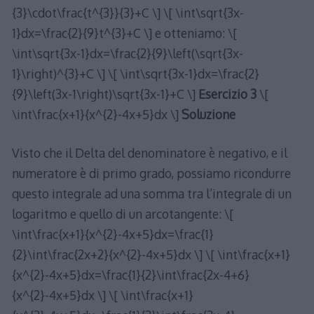
{3}\cdot\frac{t^{3}}{3}+C \] \[ \int\sqrt{3x-
1}dx=\frac{2}{9}t^{3}+C \] e otteniamo: \[
\int\sqrt{3x-1}dx=\frac{2}{9}\left(\sqrt{3x-
1}\right)^{3}+C \] \[ \int\sqrt{3x-1}dx=\frac{2}
{9}\left(3x-1\right)\sqrt{3x-1}+C \]
Esercizio 3
\[
\int\frac{x+1}{x^{2}-4x+5}dx \]
Soluzione
Visto che il Delta del denominatore è negativo, e il
numeratore è di primo grado, possiamo ricondurre
questo integrale ad una somma tra l’integrale di un
logaritmo e quello di un arcotangente: \[
\int\frac{x+1}{x^{2}-4x+5}dx=\frac{1}
{2}\int\frac{2x+2}{x^{2}-4x+5}dx \] \[ \int\frac{x+1}
{x^{2}-4x+5}dx=\frac{1}{2}\int\frac{2x-4+6}
{x^{2}-4x+5}dx \] \[ \int\frac{x+1}