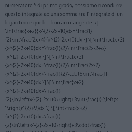
numeratore è di primo grado, possiamo ricondurre
questo integrale ad una somma tra l’integrale di un
logaritmo e quello di un arcotangente: \[
\int\frac{x+2}{x^{2}-2x+10}dx=\frac{1}
{2}\int\frac{2x+4}{x^{2}-2x+10}dx \] \[ \int\frac{x+2}
{x^{2}-2x+10}dx=\frac{1}{2}\int\frac{2x-2+6}
{x^{2}-2x+10}dx \] \[ \int\frac{x+2}
{x^{2}-2x+10}dx=\frac{1}{2}\int\frac{2x-2}
{x^{2}-2x+10}dx+\frac{1}{2}\cdot6\int\frac{1}
{x^{2}-2x+10}dx \] \[ \int\frac{x+2}
{x^{2}-2x+10}dx=\frac{1}
{2}\ln\left(x^{2}-2x+10\right)+3\int\frac{1}{\left(x-
1\right)^{2}+9}dx \] \[ \int\frac{x+2}
{x^{2}-2x+10}dx=\frac{1}
{2}\ln\left(x^{2}-2x+10\right)+3\cdot\frac{1}