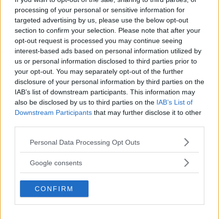
processing of your personal or sensitive information for
Kemal
ha detto:
targeted advertising by us, please use the below opt-out
section to confirm your selection. Please note that after your
19 Agosto 2021 alle 17:35
opt-out request is processed you may continue seeing
interest-based ads based on personal information utilized by
nella seconda bastava aggiungere un
us or personal information disclosed to third parties prior to
your opt-out. You may separately opt-out of the further
3 e procedere con l’integrale
disclosure of your personal information by third parties on the
immediato [f(x)]^n * f'(x)
IAB’s list of downstream participants. This information may
also be disclosed by us to third parties on the
IAB’s List of
Downstream Participants
that may further disclose it to other
Rispondi
third parties.
Please note that this website/app uses one or more Google
Personal Data Processing Opt Outs
services and may gather and store information including but
not limited to your visit or usage behaviour. You may click to
Google consents
grant or deny consent to Google and its third-party tags to
Anonimo
ha detto:
use your data for below specified purposes in below Google
CONFIRM
8 Giugno 2016 alle 11:57
consent section.