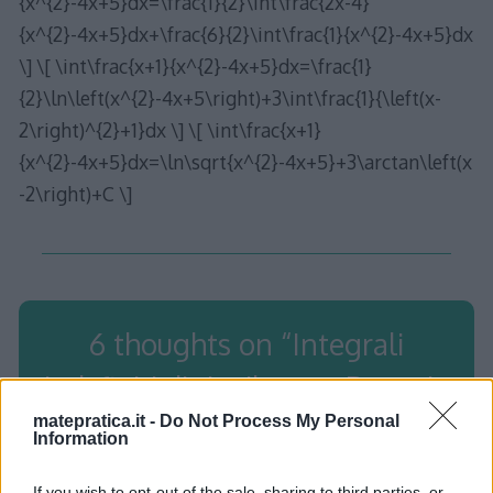
{x^{2}-4x+5}dx=\frac{1}{2}\int\frac{2x-4}
{x^{2}-4x+5}dx+\frac{6}{2}\int\frac{1}{x^{2}-4x+5}dx
\] \[ \int\frac{x+1}{x^{2}-4x+5}dx=\frac{1}
{2}\ln\left(x^{2}-4x+5\right)+3\int\frac{1}{\left(x-
2\right)^{2}+1}dx \] \[ \int\frac{x+1}
{x^{2}-4x+5}dx=\ln\sqrt{x^{2}-4x+5}+3\arctan\left(x
-2\right)+C \]
6 thoughts on “
Integrali
indefiniti di riepilogo – Batteria
2
”
matepratica.it -
Do Not Process My Personal
Information
If you wish to opt-out of the sale, sharing to third parties, or