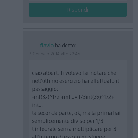
Rispondi
flavio
ha detto:
7 Gennaio 2014 alle 22:46
ciao albert, ti volevo far notare che
nell’ultimo esercizio hai effettuato il
passaggio:
-int(3x)^1/2 +int…= 1/3int(3x)^1/2+
int…
la seconda parte, ok, ma la prima hai
semplicemente diviso per 1/3
l’integrale senza moltiplicare per 3
all’interno di esso, o mi sfugge