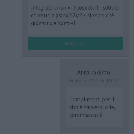
integrale di (sinx+1)cosx dx il risultato
corretto è ((sinx)^2)/2 + sinx poichè
g(x)=sinx e f(x)=x+1
Rispondi
Anna
ha detto:
2 Febbraio 2017 alle 13:09
Complimenti per il
sito è davvero utile,
continua così!!