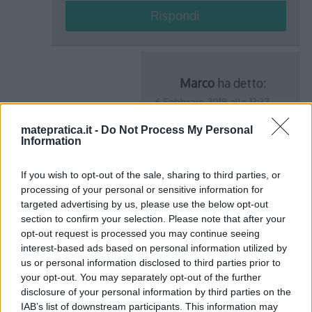
Rispondi
Marco
ha detto:
6 Febbraio 2018 alle 13:37
matepratica.it -
Do Not Process My Personal
Information
Perchè la derivata di
x^3 è 3x^2 quindi
If you wish to opt-out of the sale, sharing to third parties, or
bisogna aggiungere
processing of your personal or sensitive information for
un 3 (alla x^2), ma
targeted advertising by us, please use the below opt-out
per poterlo
section to confirm your selection. Please note that after your
opt-out request is processed you may continue seeing
aggiungere senza
interest-based ads based on personal information utilized by
modificare l’integrale
us or personal information disclosed to third parties prior to
di partenza bisogna
your opt-out. You may separately opt-out of the further
a sua volta toglierlo
disclosure of your personal information by third parties on the
IAB’s list of downstream participants. This information may
quindi fuori