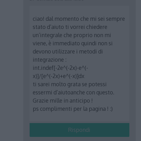
ciao! dal momento che mi sei sempre
stato d’aiuto ti vorrei chiedere
un’integrale che proprio non mi
viene, è immediato quindi non si
devono utilizzare i metodi di
integrazione :
int.indef[-2e^(-2x)-e^(-
x)]/[e^(-2x)+e^(-x)]dx
ti sarei molto grata se potessi
essermi d’aiutoanche con questo.
Grazie mille in anticipo !
ps complimenti per la pagina ! :)
Rispondi