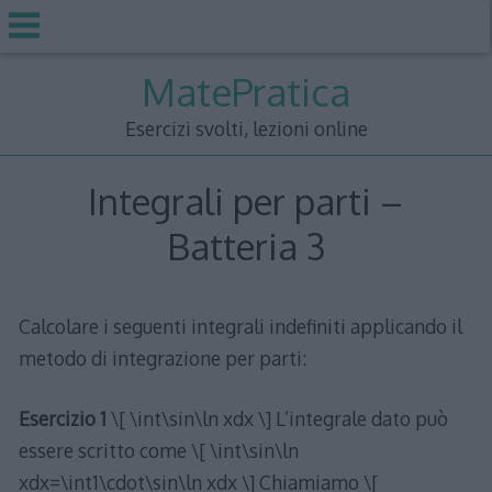
Skip
MatePratica
to
content
Esercizi svolti, lezioni online
Integrali per parti –
Batteria 3
Calcolare i seguenti integrali indefiniti applicando il
metodo di integrazione per parti:
Esercizio 1
\[ \int\sin\ln xdx \] L’integrale dato può
essere scritto come \[ \int\sin\ln
xdx=\int1\cdot\sin\ln xdx \] Chiamiamo \[