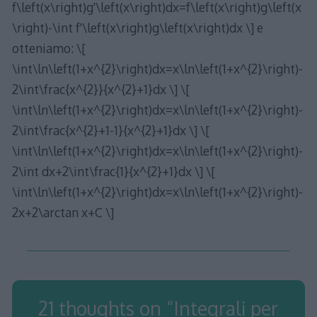
f\left(x\right)g'\left(x\right)dx=f\left(x\right)g\left(x
\right)-\int f'\left(x\right)g\left(x\right)dx \] e
otteniamo: \[
\int\ln\left(1+x^{2}\right)dx=x\ln\left(1+x^{2}\right)-
2\int\frac{x^{2}}{x^{2}+1}dx \] \[
\int\ln\left(1+x^{2}\right)dx=x\ln\left(1+x^{2}\right)-
2\int\frac{x^{2}+1-1}{x^{2}+1}dx \] \[
\int\ln\left(1+x^{2}\right)dx=x\ln\left(1+x^{2}\right)-
2\int dx+2\int\frac{1}{x^{2}+1}dx \] \[
\int\ln\left(1+x^{2}\right)dx=x\ln\left(1+x^{2}\right)-
2x+2\arctan x+C \]
21 thoughts on “
Integrali per