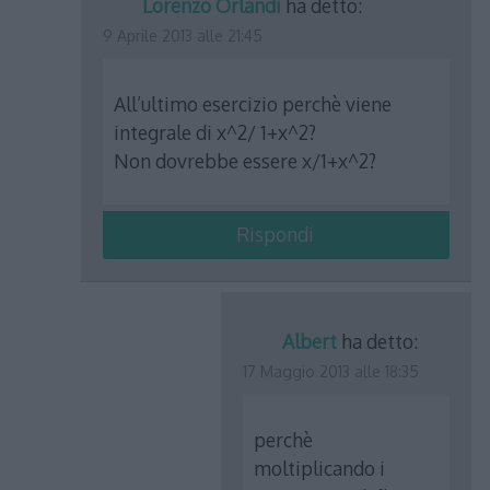
Lorenzo Orlandi
ha detto:
9 Aprile 2013 alle 21:45
All’ultimo esercizio perchè viene
integrale di x^2/ 1+x^2?
Non dovrebbe essere x/1+x^2?
Rispondi
Albert
ha detto:
17 Maggio 2013 alle 18:35
perchè
moltiplicando i