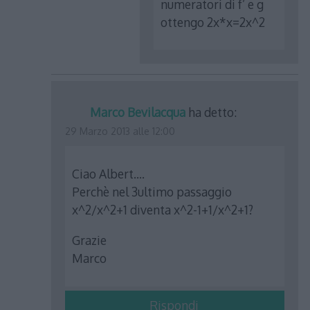
numeratori di f’ e g
ottengo 2x*x=2x^2
Marco Bevilacqua
ha detto:
29 Marzo 2013 alle 12:00
Ciao Albert….
Perchè nel 3ultimo passaggio
x^2/x^2+1 diventa x^2-1+1/x^2+1?
Grazie
Marco
Rispondi