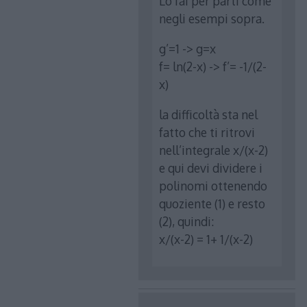
Lo fai per parti come
negli esempi sopra.
g’=1 -> g=x
f= ln(2-x) -> f’= -1/(2-
x)
la difficoltà sta nel
fatto che ti ritrovi
nell’integrale x/(x-2)
e qui devi dividere i
polinomi ottenendo
quoziente (1) e resto
(2), quindi:
x/(x-2) = 1+ 1/(x-2)