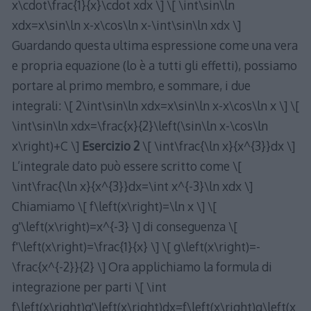
x\cdot\frac{1}{x}\cdot xdx \] \[ \int\sin\ln
xdx=x\sin\ln x-x\cos\ln x-\int\sin\ln xdx \]
Guardando questa ultima espressione come una vera
e propria equazione (lo è a tutti gli effetti), possiamo
portare al primo membro, e sommare, i due
integrali: \[ 2\int\sin\ln xdx=x\sin\ln x-x\cos\ln x \] \[
\int\sin\ln xdx=\frac{x}{2}\left(\sin\ln x-\cos\ln
x\right)+C \]
Esercizio 2
\[ \int\frac{\ln x}{x^{3}}dx \]
L’integrale dato può essere scritto come \[
\int\frac{\ln x}{x^{3}}dx=\int x^{-3}\ln xdx \]
Chiamiamo \[ f\left(x\right)=\ln x \] \[
g'\left(x\right)=x^{-3} \] di conseguenza \[
f'\left(x\right)=\frac{1}{x} \] \[ g\left(x\right)=-
\frac{x^{-2}}{2} \] Ora applichiamo la formula di
integrazione per parti \[ \int
f\left(x\right)g'\left(x\right)dx=f\left(x\right)g\left(x