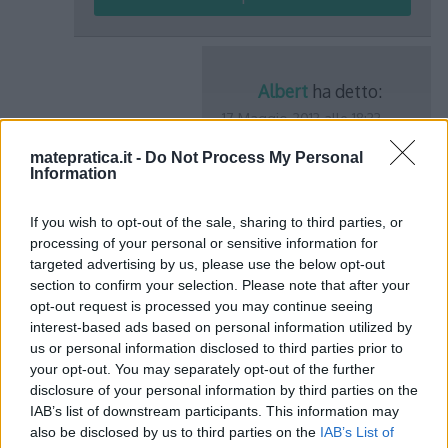
Albert
ha detto:
17 Maggio 2013 alle 18:33
matepratica.it -
Do Not Process My Personal
Information
Ho sommato e tolto
1 al numeratore
If you wish to opt-out of the sale, sharing to third parties, or
(posso farlo perchè 1-
processing of your personal or sensitive information for
1=0)
targeted advertising by us, please use the below opt-out
section to confirm your selection. Please note that after your
opt-out request is processed you may continue seeing
interest-based ads based on personal information utilized by
us or personal information disclosed to third parties prior to
your opt-out. You may separately opt-out of the further
Diego Attianese
ha detto:
disclosure of your personal information by third parties on the
IAB’s list of downstream participants. This information may
18 Gennaio 2013 alle 13:11
also be disclosed by us to third parties on the
IAB’s List of