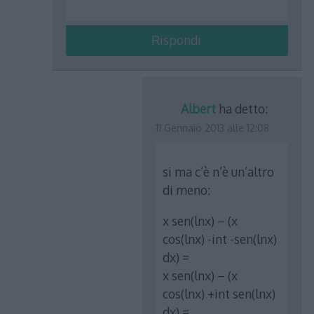
Rispondi
Albert
ha detto:
11 Gennaio 2013 alle 12:08
si ma c’è n’è un’altro
di meno:
x sen(lnx) – (x
cos(lnx) -int -sen(lnx)
dx) =
x sen(lnx) – (x
cos(lnx) +int sen(lnx)
dx) =