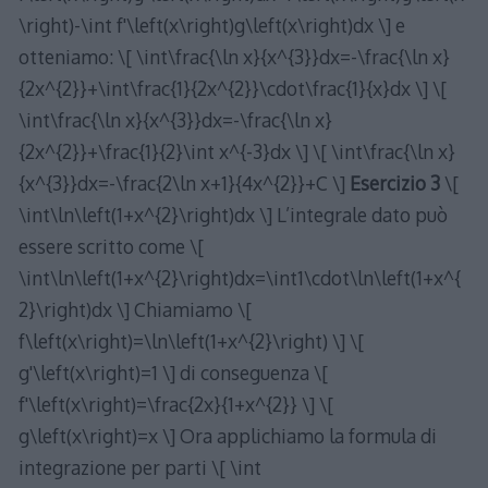
\right)-\int f'\left(x\right)g\left(x\right)dx \] e
otteniamo: \[ \int\frac{\ln x}{x^{3}}dx=-\frac{\ln x}
{2x^{2}}+\int\frac{1}{2x^{2}}\cdot\frac{1}{x}dx \] \[
\int\frac{\ln x}{x^{3}}dx=-\frac{\ln x}
{2x^{2}}+\frac{1}{2}\int x^{-3}dx \] \[ \int\frac{\ln x}
{x^{3}}dx=-\frac{2\ln x+1}{4x^{2}}+C \]
Esercizio 3
\[
\int\ln\left(1+x^{2}\right)dx \] L’integrale dato può
essere scritto come \[
\int\ln\left(1+x^{2}\right)dx=\int1\cdot\ln\left(1+x^{
2}\right)dx \] Chiamiamo \[
f\left(x\right)=\ln\left(1+x^{2}\right) \] \[
g'\left(x\right)=1 \] di conseguenza \[
f'\left(x\right)=\frac{2x}{1+x^{2}} \] \[
g\left(x\right)=x \] Ora applichiamo la formula di
integrazione per parti \[ \int