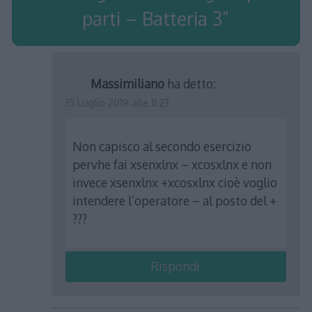
parti – Batteria 3
”
Massimiliano
ha detto:
15 Luglio 2019 alle 11:23
Non capisco al secondo esercizio
pervhe fai xsenxlnx – xcosxlnx e non
invece xsenxlnx +xcosxlnx cioè voglio
intendere l’operatore – al posto del +
???
Rispondi