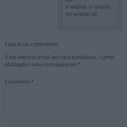
x sen(lnx) -x cos(lnx) -
int sen(lnx) dx
Lascia un commento
Il tuo indirizzo email non sarà pubblicato.
I campi
obbligatori sono contrassegnati
*
Commento
*