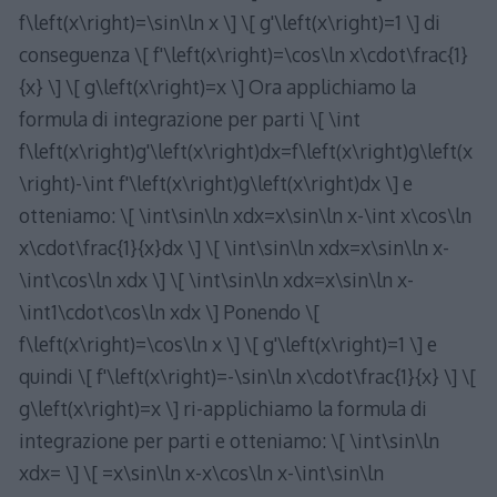
f\left(x\right)=\sin\ln x \] \[ g'\left(x\right)=1 \] di
conseguenza \[ f'\left(x\right)=\cos\ln x\cdot\frac{1}
{x} \] \[ g\left(x\right)=x \] Ora applichiamo la
formula di integrazione per parti \[ \int
f\left(x\right)g'\left(x\right)dx=f\left(x\right)g\left(x
\right)-\int f'\left(x\right)g\left(x\right)dx \] e
otteniamo: \[ \int\sin\ln xdx=x\sin\ln x-\int x\cos\ln
x\cdot\frac{1}{x}dx \] \[ \int\sin\ln xdx=x\sin\ln x-
\int\cos\ln xdx \] \[ \int\sin\ln xdx=x\sin\ln x-
\int1\cdot\cos\ln xdx \] Ponendo \[
f\left(x\right)=\cos\ln x \] \[ g'\left(x\right)=1 \] e
quindi \[ f'\left(x\right)=-\sin\ln x\cdot\frac{1}{x} \] \[
g\left(x\right)=x \] ri-applichiamo la formula di
integrazione per parti e otteniamo: \[ \int\sin\ln
xdx= \] \[ =x\sin\ln x-x\cos\ln x-\int\sin\ln