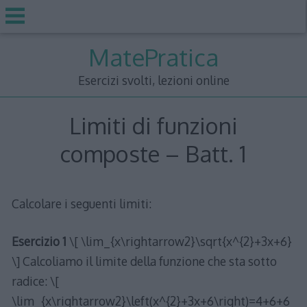
Skip
MatePratica
to
content
Esercizi svolti, lezioni online
Limiti di funzioni
composte – Batt. 1
Calcolare i seguenti limiti:
Esercizio 1
\[ \lim_{x\rightarrow2}\sqrt{x^{2}+3x+6}
\] Calcoliamo il limite della funzione che sta sotto
radice: \[
\lim_{x\rightarrow2}\left(x^{2}+3x+6\right)=4+6+6