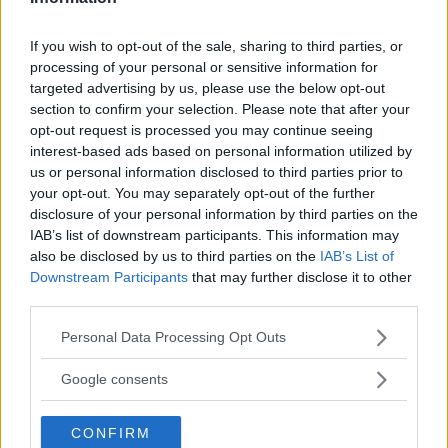
\lim_{x\rightarrow+\infty}\frac{x}
{1+x^{2}}=\lim_{x\rightarrow+\infty}\frac{x}
If you wish to opt-out of the sale, sharing to third parties, or
{x^{2}\left(\frac{1}
processing of your personal or sensitive information for
targeted advertising by us, please use the below opt-out
{x^{2}}+1\right)}=\lim_{x\rightarrow+\infty}\frac{1}
section to confirm your selection. Please note that after your
{x\left(\frac{1}{x^{2}}+1\right)}=0^{+} \] Visto che il
opt-out request is processed you may continue seeing
limite della funzione che sta all’argomento del
interest-based ads based on personal information utilized by
us or personal information disclosed to third parties prior to
logaritmo tende a 0 da destra, avremo: \[
your opt-out. You may separately opt-out of the further
\lim_{x\rightarrow+\infty}\ln\frac{x}
disclosure of your personal information by third parties on the
IAB’s list of downstream participants. This information may
{1+x^{2}}=\lim_{x\rightarrow+\infty}\ln0^{+}=-
also be disclosed by us to third parties on the
IAB’s List of
\infty \]
Esercizio 4
\[
Downstream Participants
that may further disclose it to other
\lim_{x\rightarrow8}\left[4\arctan\left(x-
third parties.
7\right)+\sqrt[3]{x}\right]^{2} \] Calcoliamo il limite
Please note that this website/app uses one or more Google
Personal Data Processing Opt Outs
della funzione alla base della potenza: \[
services and may gather and store information including but
not limited to your visit or usage behaviour. You may click to
Google consents
\lim_{x\rightarrow8}\left(4\arctan\left(x-
grant or deny consent to Google and its third-party tags to
7\right)+\sqrt[3]{x}\right)=4\arctan1+\sqrt[3]
use your data for below specified purposes in below Google
CONFIRM
consent section.
{8}=4\cdot\frac{\pi}{4}+2=\pi+2 \] Visto che il limite