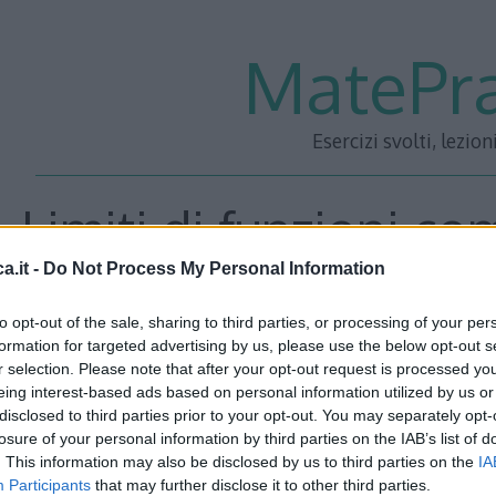
MatePra
Esercizi svolti, lezion
Limiti di funzioni co
a.it -
Do Not Process My Personal Information
to opt-out of the sale, sharing to third parties, or processing of your per
Calcolare i seguenti limiti:
formation for targeted advertising by us, please use the below opt-out s
r selection. Please note that after your opt-out request is processed y
eing interest-based ads based on personal information utilized by us or
Esercizio 1
\[ \lim_{x\rightarrow\infty}\sin\frac{1}{x} \] Ca
disclosed to third parties prior to your opt-out. You may separately opt-
all’argomento del seno: \[ \lim_{x\rightarrow\infty}\frac{1}
losure of your personal information by third parties on the IAB’s list of
. This information may also be disclosed by us to third parties on the
IA
che sta all’argomento del seno tende a 0, avremo: \[ \lim_
Participants
that may further disclose it to other third parties.