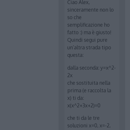
Ciao Alex,
sinceramente non lo
so che
semplificazione ho
fatto :) ma è giusto!
Quindi segui pure
un’altra strada tipo
questa:
dalla seconda: y=x^2-
2x
che sostituita nella
prima (e raccolta la
x) ti da:
x(x^2+3x+2)=0
che ti da le tre
soluzioni x=0, x=-2,