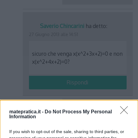
Saverio Chincarini
ha detto:
27 Giugno 2013 alle 14:51
sicuro che venga x(x^2+3x+2)=0 e non
x(x^2+4x+2)=0?
Rispondi
matepratica.it -
Do Not Process My Personal
Albert
ha detto:
Information
29 Giugno 2013 alle 20:00
If you wish to opt-out of the sale, sharing to third parties, or