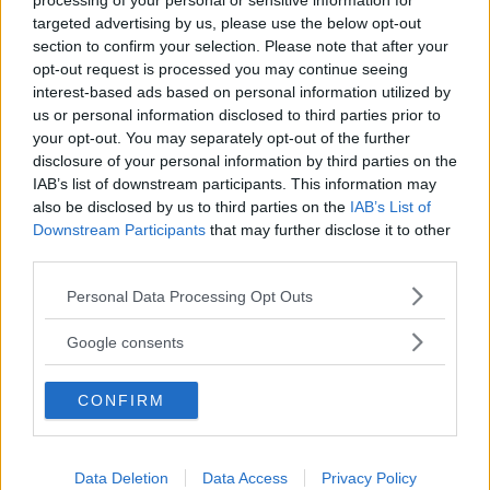
processing of your personal or sensitive information for
sicuro :)
targeted advertising by us, please use the below opt-out
section to confirm your selection. Please note that after your
opt-out request is processed you may continue seeing
interest-based ads based on personal information utilized by
us or personal information disclosed to third parties prior to
your opt-out. You may separately opt-out of the further
Paola Antonello
ha
disclosure of your personal information by third parties on the
detto:
IAB’s list of downstream participants. This information may
24 Luglio 2013 alle 11:13
also be disclosed by us to third parties on the
IAB’s List of
Downstream Participants
that may further disclose it to other
third parties.
Nel raccoglimento
Please note that this website/app uses one or more Google
della derivata
Personal Data Processing Opt Outs
services and may gather and store information including but
parziale di x hai
not limited to your visit or usage behaviour. You may click to
Google consents
raccolto x+2x^2?? Tu
grant or deny consent to Google and its third-party tags to
hai scritto (4x+y)(x+1)
use your data for below specified purposes in below Google
CONFIRM
consent section.
ma non fa (4x+y)
(x+2)??
Data Deletion
Data Access
Privacy Policy