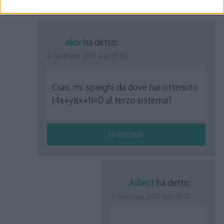
alex
ha detto:
4 Gennaio 2013 alle 17:53
Ciao, mi spieghi da dove hai ottenuto
(4x+y)(x+1)=0 al terzo sistema?
Rispondi
Albert
ha detto:
7 Gennaio 2013 alle 19:10