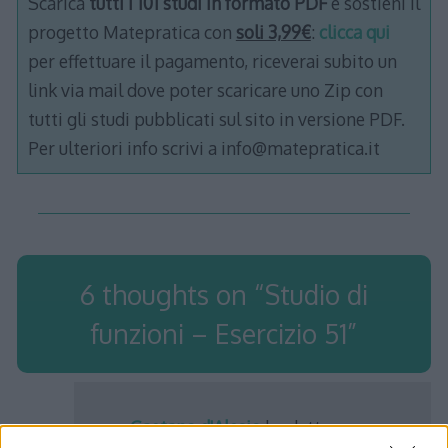
Scarica
tutti i 101 studi in formato PDF
e sostieni il
progetto Matepratica con
soli 3,99€
:
clicca qui
per effettuare il pagamento, riceverai subito un
link via mail dove poter scaricare uno Zip con
tutti gli studi pubblicati sul sito in versione PDF.
Per ulteriori info scrivi a info@matepratica.it
6 thoughts on “
Studio di
funzioni – Esercizio 51
”
Gaetano d'Alesio
ha detto: