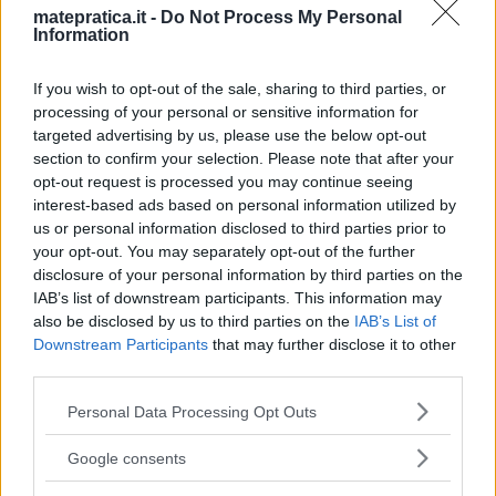
31 Gennaio 2014 alle 18:44
matepratica.it -
Do Not Process My Personal
Information
Questo commento è stato eliminato
If you wish to opt-out of the sale, sharing to third parties, or
dall’autore.
processing of your personal or sensitive information for
targeted advertising by us, please use the below opt-out
section to confirm your selection. Please note that after your
Rispondi
opt-out request is processed you may continue seeing
interest-based ads based on personal information utilized by
us or personal information disclosed to third parties prior to
your opt-out. You may separately opt-out of the further
disclosure of your personal information by third parties on the
IAB’s list of downstream participants. This information may
antonio maria
ha detto:
also be disclosed by us to third parties on the
IAB’s List of
30 Agosto 2013 alle 17:52
Downstream Participants
that may further disclose it to other
third parties.
salve,potresti gentilmente spiegarmi
Please note that this website/app uses one or more Google
Personal Data Processing Opt Outs
services and may gather and store information including but
ke operazioni fai per svolgere i
not limited to your visit or usage behaviour. You may click to
Google consents
tentativi??se x=0.5, -
grant or deny consent to Google and its third-party tags to
x=-0.5,logx=-0.69??grazie mille