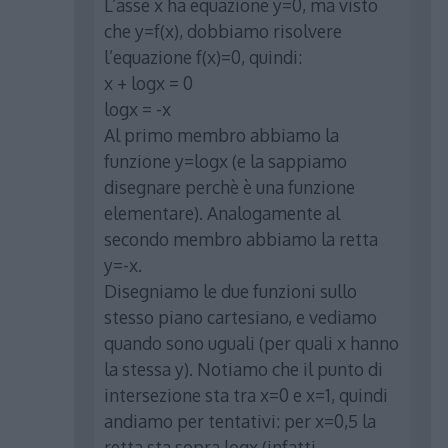
L’asse x ha equazione y=0, ma visto
che y=f(x), dobbiamo risolvere
l’equazione f(x)=0, quindi:
x + logx = 0
logx = -x
Al primo membro abbiamo la
funzione y=logx (e la sappiamo
disegnare perchè è una funzione
elementare). Analogamente al
secondo membro abbiamo la retta
y=-x.
Disegniamo le due funzioni sullo
stesso piano cartesiano, e vediamo
quando sono uguali (per quali x hanno
la stessa y). Notiamo che il punto di
intersezione sta tra x=0 e x=1, quindi
andiamo per tentativi: per x=0,5 la
retta sta sopra logx (infatti