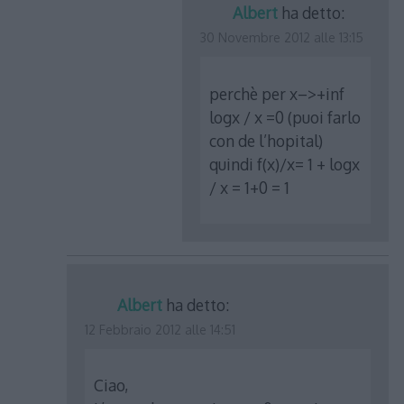
Albert
ha detto:
30 Novembre 2012 alle 13:15
perchè per x–>+inf
logx / x =0 (puoi farlo
con de l’hopital)
quindi f(x)/x= 1 + logx
/ x = 1+0 = 1
Albert
ha detto:
12 Febbraio 2012 alle 14:51
Ciao,