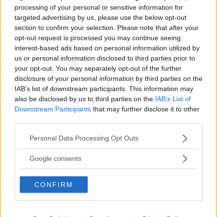
processing of your personal or sensitive information for
targeted advertising by us, please use the below opt-out
section to confirm your selection. Please note that after your
Albert
ha detto:
opt-out request is processed you may continue seeing
14 Novembre 2012 alle 19:53
interest-based ads based on personal information utilized by
us or personal information disclosed to third parties prior to
your opt-out. You may separately opt-out of the further
No, è giusto così. E il
disclosure of your personal information by third parties on the
IAB’s list of downstream participants. This information may
grafico finale
also be disclosed by us to third parties on the
IAB’s List of
(generato da un
Downstream Participants
that may further disclose it to other
calcolatore online) lo
third parties.
conferma.
Please note that this website/app uses one or more Google
Personal Data Processing Opt Outs
services and may gather and store information including but
not limited to your visit or usage behaviour. You may click to
Google consents
grant or deny consent to Google and its third-party tags to
use your data for below specified purposes in below Google
CONFIRM
consent section.
Anonimo
ha detto:
31 Ottobre 2012 alle 17:25