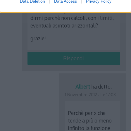
Data Deletion
Data Access
Privacy Policy
Ciao e scusa l’ignoranza :) potresti
dirmi perchè non calcoli, con i limiti,
eventuali asintoti arizzontali?
grazie!
Rispondi
Albert
ha detto:
1 Novembre 2012 alle 17:08
Perchè per x che
tende a più o meno
infinito la funzione