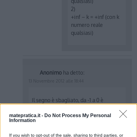
qualsiasi)
2)
+inf – k = +inf (con k
numero reale
qualsiasi)
Anonimo
ha detto:
13 Novembre 2012 alle 18:44
Il segno è sbagliato, da -1 a 0 è
positiva e da 0 a +1 è negativa
matepratica.it -
Do Not Process My Personal
Information
Rispondi
If you wish to opt-out of the sale, sharing to third parties, or