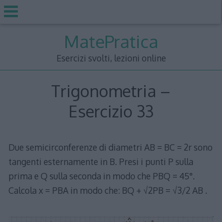
Skip
MatePratica
to
content
Esercizi svolti, lezioni online
Trigonometria –
Esercizio 33
Due semicirconferenze di diametri AB = BC = 2r sono
tangenti esternamente in B. Presi i punti P sulla
prima e Q sulla seconda in modo che PBQ = 45°.
Calcola x = PBA in modo che: BQ + √2PB = √3/2 AB .