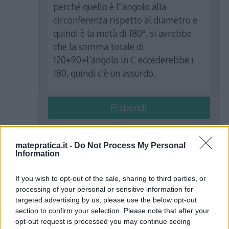
perché quello è l”angolo alla
circonferenza rispetto al diametro e
quindi è la metà di 180°, si avrebbe
che la somma totale di
120+90+l’angolo in C eccederebbe i
180, quindi c’è un assurdo.
Rispondi
matepratica.it -
Do Not Process My Personal
Information
Anonimo
ha detto:
If you wish to opt-out of the sale, sharing to third parties, or
5 Aprile 2017 alle 14:39
processing of your personal or sensitive information for
targeted advertising by us, please use the below opt-out
section to confirm your selection. Please note that after your
Salve, volevo chiedere se fosse
opt-out request is processed you may continue seeing
possibile una spiegazione del