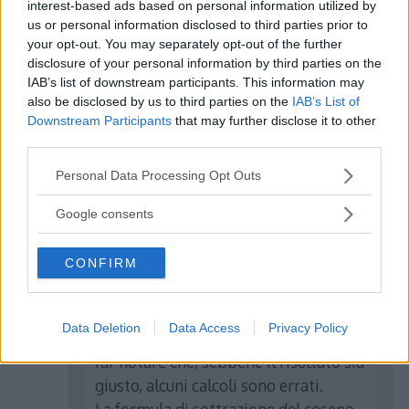
interest-based ads based on personal information utilized by
procedimento, in particolare il
us or personal information disclosed to third parties prior to
passaggio in cui viene messo mx.
your opt-out. You may separately opt-out of the further
disclosure of your personal information by third parties on the
IAB’s list of downstream participants. This information may
Rispondi
also be disclosed by us to third parties on the
IAB’s List of
Downstream Participants
that may further disclose it to other
third parties.
Please note that this website/app uses one or more Google
Personal Data Processing Opt Outs
services and may gather and store information including but
Vittorio
ha detto:
not limited to your visit or usage behaviour. You may click to
Google consents
grant or deny consent to Google and its third-party tags to
21 Gennaio 2015 alle 19:32
use your data for below specified purposes in below Google
CONFIRM
consent section.
Ciao, molto probabilmente questo
problema è stato svolto molto
Data Deletion
Data Access
Privacy Policy
tempo fa, ma mi sento in dovere di
far notare che, sebbene il risultato sia
giusto, alcuni calcoli sono errati.