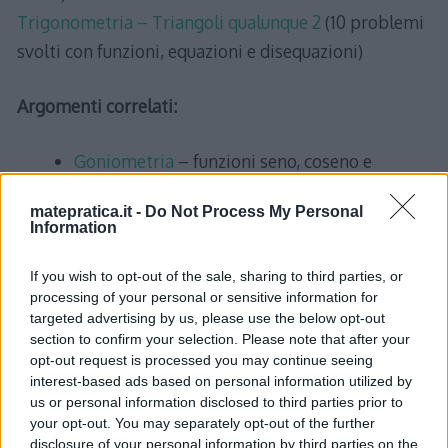
Trigonometria – Triangoli qualunque 2
(10 problemi
svolti con funzioni, equazioni e disequazioni)
Argomenti correlati:
Goniometria
– funzioni seno, coseno e
tangente sul cerchio goniometrico
matepratica.it -
Do Not Process My Personal
Geometria analitica
– rette e curve nel piano
Information
cartesiano
Problemi di massimo e di minimo
–
If you wish to opt-out of the sale, sharing to third parties, or
processing of your personal or sensitive information for
ottimizzazione con derivate
targeted advertising by us, please use the below opt-out
section to confirm your selection. Please note that after your
opt-out request is processed you may continue seeing
interest-based ads based on personal information utilized by
us or personal information disclosed to third parties prior to
your opt-out. You may separately opt-out of the further
2 thoughts on “
Trigonometria
”
disclosure of your personal information by third parties on the