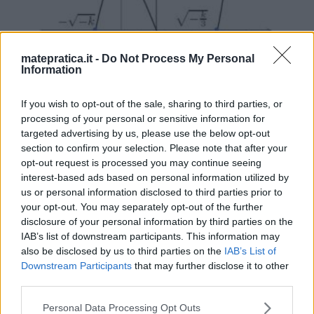
matepratica.it -
Do Not Process My Personal
Information
If you wish to opt-out of the sale, sharing to third parties, or
processing of your personal or sensitive information for
targeted advertising by us, please use the below opt-out
section to confirm your selection. Please note that after your
opt-out request is processed you may continue seeing
interest-based ads based on personal information utilized by
2. Dai grafici qui sotto si vede come ci sia un unico
us or personal information disclosed to third parties prior to
your opt-out. You may separately opt-out of the further
punto di incontro si ascissa compresa tra 0 e 1. La
disclosure of your personal information by third parties on the
dimostrazione di quanto appena detto si ha
IAB’s list of downstream participants. This information may
studiando la funzione h(x): \[
also be disclosed by us to third parties on the
IAB’s List of
Downstream Participants
that may further disclose it to other
h\left(x\right)=g\left(x\right)-\left(1-
third parties.
x\right)=x^{3}+x-1 \] Dato che nei due punti x=0 e x=1
Please note that this website/app uses one or more Google
Personal Data Processing Opt Outs
risulta che la funzione h(x) assume valori di segno