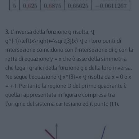
3. L’inversa della funzione g risulta: \[
g^{-1}\left(x\right)=\sqrt[3]{x} \] e i loro punti di
intersezione coincidono con l’intersezione di g con la
retta di equazione y = x che è asse della simmetria
che lega i grafici della funzione g e della loro inversa.
Ne segue l’equazione \[ x^{3}=x \] risolta da x = 0 e x
= +-1. Pertanto la regione D del primo quadrante è
quella rappresentata in figura e compresa tra
l’origine del sistema cartesiano ed il punto (1,1).