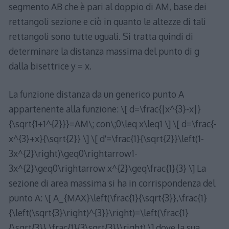
segmento AB che è pari al doppio di AM, base dei
rettangoli sezione e ciò in quanto le altezze di tali
rettangoli sono tutte uguali. Si tratta quindi di
determinare la distanza massima del punto di g
dalla bisettrice y = x.
La funzione distanza da un generico punto A
appartenente alla funzione: \[ d=\frac{|x^{3}-x|}
{\sqrt{1+1^{2}}}=AM\; con\;0\leq x\leq1 \] \[ d=\frac{-
x^{3}+x}{\sqrt{2}} \] \[ d'=\frac{1}{\sqrt{2}}\left(1-
3x^{2}\right)\geq0\rightarrow1-
3x^{2}\geq0\rightarrow x^{2}\geq\frac{1}{3} \] La
sezione di area massima si ha in corrispondenza del
punto A: \[ A_{MAX}\left(\frac{1}{\sqrt{3}},\frac{1}
{\left(\sqrt{3}\right)^{3}}\right)=\left(\frac{1}
{\sqrt{3}},\frac{1}{3\sqrt{3}}\right) \] dove la sua