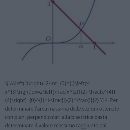
\[ A\left(D\right)=2\int_{0}^{1}\left(x-
x^{3}\right)dx=2\left[\frac{x^{2}}{2}-\frac{x^{4}}
{4}\right]_{0}^{1}=1-\frac{1}{2}=\frac{1}{2} \] 4. Per
determinare l’area massima delle sezioni ottenute
con piani perpendicolari alla bisettrice basta
determinare il valore massimo raggiunto dal