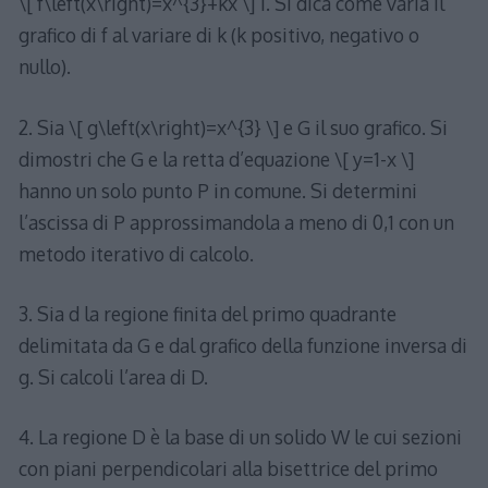
\[ f\left(x\right)=x^{3}+kx \] 1. Si dica come varia il
grafico di f al variare di k (k positivo, negativo o
nullo).
2. Sia \[ g\left(x\right)=x^{3} \] e G il suo grafico. Si
dimostri che G e la retta d’equazione \[ y=1-x \]
hanno un solo punto P in comune. Si determini
l’ascissa di P approssimandola a meno di 0,1 con un
metodo iterativo di calcolo.
3. Sia d la regione finita del primo quadrante
delimitata da G e dal grafico della funzione inversa di
g. Si calcoli l’area di D.
4. La regione D è la base di un solido W le cui sezioni
con piani perpendicolari alla bisettrice del primo