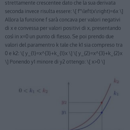
strettamente crescentee dato che la sua derivata
seconda invece risulta essere: \[ f''\left(x\right)=6x \]
Allora la funzione f sarà concava per valori negativi
di x e convessa per valori positivi di x, presentando
così in x=0 un punto di flesso. Se poi prendo due
valori del paramentro k tale che k1 sia compreso tra
0 e k2: \[ y_{1}=x^{3}+k_{1}x \] \[ y_{2}=x^{3}+k_{2}x
\] Ponendo y1 minore di y2 ottengo: \[ x>0 \]