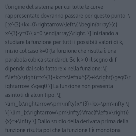
l’origine del sistema per cui tutte le curve
rappresentate dovranno passare per questo punto. \
[ x^{3}+kx=0\rightarrow\left\{ \begin{array}{c}
x^{3}-y=0\\ x=0 \end{array}\right. \] Iniziando a
studiare la funzione per tutti i possibili valori di k,
inizio col caso k=0 (la funzione che risulta è una
parabola cubica standard). Se k > 0 il segno di f
dipende dal solo fattore x nella funzione: \[
f\left(x\right)=x^{3}+kx=x\left(x^{2}+k\right)\geq0\r
ightarrow x\geq0 \] La funzione non presenta
asintoti di alcun tipo: \[
\lim_{x\rightarrow\pm\infty}x^{3}+kx=\pm\infty \]
\[ \lim_{x\rightarrow\pm\infty}\frac{f\left(x\right)}
{x}=+\infty \] Dallo studio della derivata prima della
funzione risulta poi che la funzione f è monotona