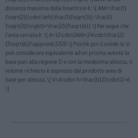
distanza massima dalla bisettrice è: \[ AM=\frac{1}
{\sqrt{2}}\cdot\left(\frac{1}{\sqrt{3}}-\frac{1}
{\sqrt{3}}\right)=\frac{2}{3\sqrt{6}} \] Ne segue che
l’area cercata è: \[ A=12\cdot2AM=24\cdot\frac{2}
{3\sqrt{6}}\approx6,5320 \] Poichè poi il solido lo si
può considerare equivalente ad un prisma avente la
base pari alla regione D e con la medesima altezza, il
volume richiesto è espresso dal prodotto area di
base per altezza. \[ V=A\cdot h=\frac{1}{2}\cdot12=6
\]