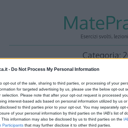
MatePra
Esercizi svolti, lezion
Categoria:
2
a.it -
Do Not Process My Personal Information
Quesito 6 – Testo e sol
to opt-out of the sale, sharing to third parties, or processing of your per
formation for targeted advertising by us, please use the below opt-out s
2009 scientif
r selection. Please note that after your opt-out request is processed y
eing interest-based ads based on personal information utilized by us or
disclosed to third parties prior to your opt-out. You may separately opt-
losure of your personal information by third parties on the IAB’s list of
TestoCon l’aiuto di una calcolatrice, si applichi il pro
. This information may also be disclosed by us to third parties on the
IA
all’equazione \[ \sin x=0 \] con punto iniziale pari a 3. 
Participants
that may further disclose it to other third parties.