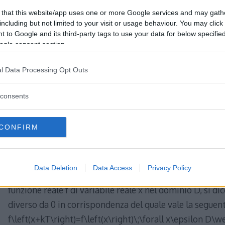
Soluzione Il procedimento di Newton consiste nell’appl
 that this website/app uses one or more Google services and may gath
una successione di punti x: \[ x_{n+1}=x_{n}-\frac{f\left(x
including but not limited to your visit or usage behaviour. You may click 
partendo dal punto 3 ottengo dopo due
[…]
 to Google and its third-party tags to use your data for below specifi
ogle consent section.
Read More…
l Data Processing Opt Outs
consents
Quesito 10 – Testo e so
CONFIRM
2009 Liceo sci
Data Deletion
Data Access
Privacy Policy
Testo Si determini il periodo della funzione \[ f\left(x\
funzione reale f di variabile reale x nel dominio D, si di
diverso da 0 in corrispondenza del quale vale la seguent
f\left(x+kT\right)=f\left(x\right)\;\forall x\epsilon D\