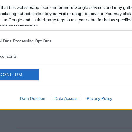
Soluzione
 that this website/app uses one or more Google services and may gath
including but not limited to your visit or usage behaviour. You may click 
 to Google and its third-party tags to use your data for below specifi
Il limite dato ricade in una forma di indeterminazione del ti
ogle consent section.
scrivere la funzione ad argomento del limite fattorizzando 
\lim_{x\rightarrow-\infty}\frac{\sqrt{x^{2}+1}}{x}=\lim_
l Data Processing Opt Outs
\infty}\frac{\sqrt{x^{2}\left(1+\frac{1}{x^{2}}\right)}}{x}=
consents
{x}\sqrt{1+\frac{1}{x^{2}}} \] Posso togliere il valore assol
negativi: \[ \lim_{x\rightarrow-\infty}\frac{-x}{x}\sqrt{1+
CONFIRM
\sqrt{1+\frac{1}{x^{2}}} \] Ora applico la sostituzione: \[ t=
{x^{2}}\rightarrow\lim_{x\rightarrow-\infty}1+\frac{1}{x^{2
\lim_{x\rightarrow-\infty}-\sqrt{1+\frac{1}{x^{2}}}=\lim_{
Data Deletion
Data Access
Privacy Policy