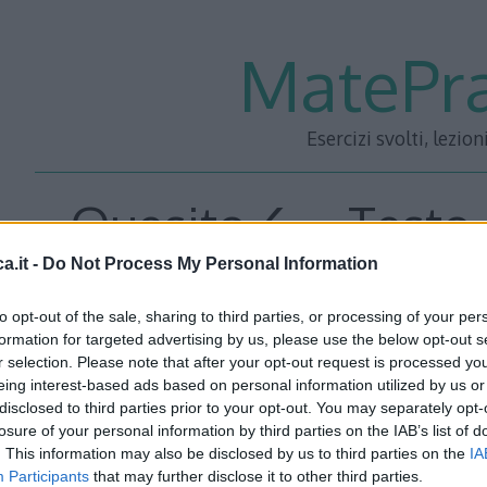
MatePra
Esercizi svolti, lezion
Quesito 6 – Testo 
a.it -
Do Not Process My Personal Information
Maturità 2009 Lice
to opt-out of the sale, sharing to third parties, or processing of your per
formation for targeted advertising by us, please use the below opt-out s
r selection. Please note that after your opt-out request is processed y
eing interest-based ads based on personal information utilized by us or
Testo
disclosed to third parties prior to your opt-out. You may separately opt-
losure of your personal information by third parties on the IAB’s list of
Si calcoli il seguente: \[ \lim_{x\rightarrow-\infty}\frac{\s
. This information may also be disclosed by us to third parties on the
IA
Participants
that may further disclose it to other third parties.