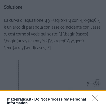
Soluzione
La curva di equazione \[ y=\sqrt{x} \] con \[ x\geq0 \]
è un arco di parabola con asse coincidente con l’asse
x, così come si vede qui sotto: \[ \begin{cases}
\begin{array}{c} x=y^{2}\\ x\geq0\\ y\geq0
\end{array}\end{cases} \]
matepratica.it -
Do Not Process My Personal
Information