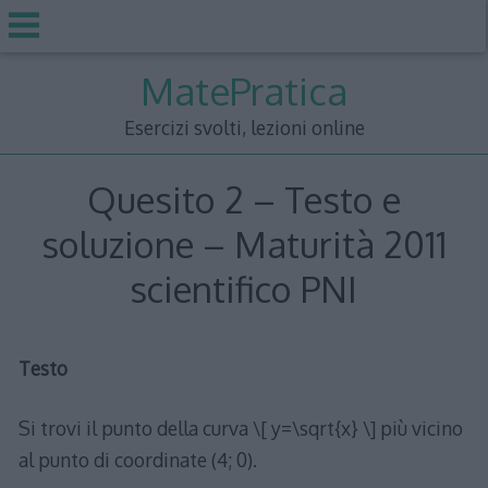
Skip
MatePratica
to
content
Esercizi svolti, lezioni online
Quesito 2 – Testo e
soluzione – Maturità 2011
scientifico PNI
Testo
Si trovi il punto della curva \[ y=\sqrt{x} \] più vicino
al punto di coordinate (4; 0).