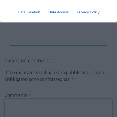
punto di minimo (basta studiare il segno di f(x)) così
si può dire che la distanza minima si ha per \[
Data Deletion
Data Access
Privacy Policy
P(\frac{7}{2},\sqrt{\frac{7}{2}}) \]
Lascia un commento
Il tuo indirizzo email non sarà pubblicato.
I campi
obbligatori sono contrassegnati
*
Commento
*