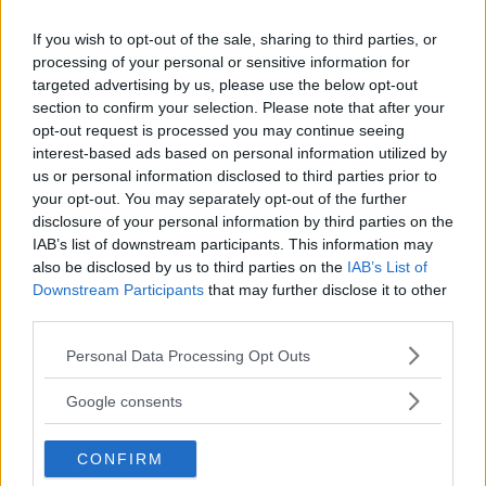
If you wish to opt-out of the sale, sharing to third parties, or
processing of your personal or sensitive information for
targeted advertising by us, please use the below opt-out
section to confirm your selection. Please note that after your
opt-out request is processed you may continue seeing
Indicando con \[ P(x_{P},y_{P}) \] il generico punto
interest-based ads based on personal information utilized by
sulla curva \[ y=\sqrt{x} \] so che avrà coordinate \[
us or personal information disclosed to third parties prior to
your opt-out. You may separately opt-out of the further
P(x,\sqrt{x}) \] e la distanza dal punto A sarà: \[
disclosure of your personal information by third parties on the
d=\overline{PA}=\sqrt{\left(x-
IAB’s list of downstream participants. This information may
also be disclosed by us to third parties on the
IAB’s List of
4\right)^{2}+\left(\sqrt{x}-0\right)^{2}} \] \[
Downstream Participants
that may further disclose it to other
d=\sqrt{\left(x-4\right)^{2}+x}\; con\; x\geq0 \] d è
third parties.
minima anche quando è minima \[
Please note that this website/app uses one or more Google
Personal Data Processing Opt Outs
f\left(x\right)=d^{2}=x^{2}-7x+16\; con\; x\geq0 \]
services and may gather and store information including but
quindi \[ f'(x)=2x-7\geq0\; con\; x\geq\frac{7}{2} \] Il
not limited to your visit or usage behaviour. You may click to
Google consents
grant or deny consent to Google and its third-party tags to
valore minimo di f(x) sarà in corrispondenza di \[ x=-
use your data for below specified purposes in below Google
\frac{\left(-7\right)}{2}=\frac{7}{2} \] e questo è un
CONFIRM
consent section.