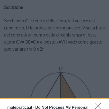
Soluzione
Se chiamo O il centro della sfera, V il vertice del
cono retto, H la proiezione ortogonale di V sulla base
del cono e A un punto della circonferenza di base,
allora OV=OB=OA e, posto x=VH vedo come questo
può variare tra 0 e 2r.
matepratica.it -
Do Not Process My Personal