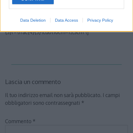
consent section.
qui sopra: \[ S_{L}^{'}\geq0\rightarrow4r^{2}x-
3rx^{2}\geq0\rightarrow0\leq x\leq\frac{4}{3}r \] Il
Data Deletion
Data Access
Privacy Policy
valore massimo si avrà quindi per \[ x=\frac{4}
{3}r=\frac{4}{3}\cdot10cm=13,3cm \]
Lascia un commento
Il tuo indirizzo email non sarà pubblicato.
I campi
obbligatori sono contrassegnati
*
Commento
*