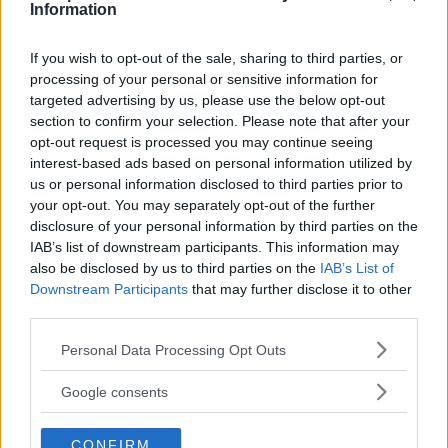
Information
If you wish to opt-out of the sale, sharing to third parties, or
processing of your personal or sensitive information for
targeted advertising by us, please use the below opt-out
section to confirm your selection. Please note that after your
opt-out request is processed you may continue seeing
interest-based ads based on personal information utilized by
La superficie laterale del cono è (per trovarsi AH si
us or personal information disclosed to third parties prior to
your opt-out. You may separately opt-out of the further
usa il secondo teorema di Euclide, mentre per
disclosure of your personal information by third parties on the
trovare VA uso il primo teorema di Euclide applicato
IAB’s list of downstream participants. This information may
sullo stesso triangolo): \[ S_{L}=\pi\cdot AH\cdot
also be disclosed by us to third parties on the
IAB’s List of
Downstream Participants
that may further disclose it to other
VA=\pi\cdot\sqrt{VH\cdot HB}\cdot
third parties.
VA=\pi\cdot\sqrt{VH\cdot HB}\cdot\sqrt{VB\cdot
Please note that this website/app uses one or more Google
Personal Data Processing Opt Outs
VH} \] Espresso nella variabile x diventa: \[
services and may gather and store information including but
S_{L}=\pi\cdot\sqrt{2r\pi}\cdot\sqrt{x\left(2r-
not limited to your visit or usage behaviour. You may click to
Google consents
grant or deny consent to Google and its third-party tags to
x\right)}=\pi\sqrt{4r^{2}x^{2}-2rx^{3}} \] Per trovare
use your data for below specified purposes in below Google
il massimo sfrutto la derivata prima della funzione
CONFIRM