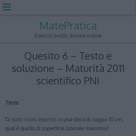
Skip
MatePratica
to
content
Esercizi svolti, lezioni online
Quesito 6 – Testo e
soluzione – Maturità 2011
scientifico PNI
Testo
Di tutti i coni inscritti in una sfera di raggio 10 cm,
qual è quello di superficie laterale massima?