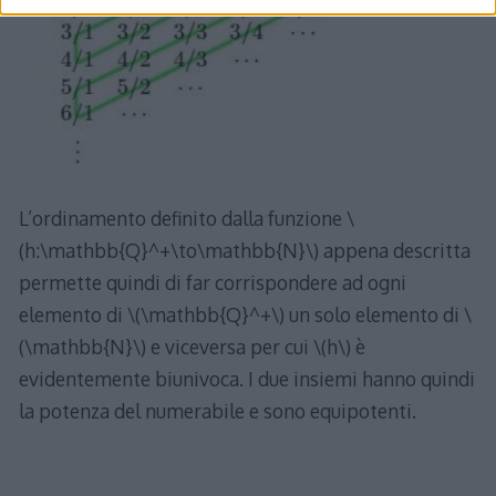
L’ordinamento definito dalla funzione \
(h:\mathbb{Q}^+\to\mathbb{N}\) appena descritta
permette quindi di far corrispondere ad ogni
elemento di \(\mathbb{Q}^+\) un solo elemento di \
(\mathbb{N}\) e viceversa per cui \(h\) è
evidentemente biunivoca. I due insiemi hanno quindi
la potenza del numerabile e sono equipotenti.