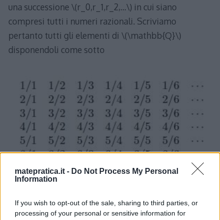
una successione \(r_0,r_1,r_2,...\) in cui siano
compresi tutti i numeri razionali. Scriviamo
pertanto tutti gli elementi di \(\mathbb{Q}\)
disponendoli come sotto
matepratica.it -
Do Not Process My Personal
Information
dove ogni numero razionale positivo \( m/n\) con \
If you wish to opt-out of the sale, sharing to third parties, or
processing of your personal or sensitive information for
(m\) e \(n\) numeri interi occupa la posizione della \