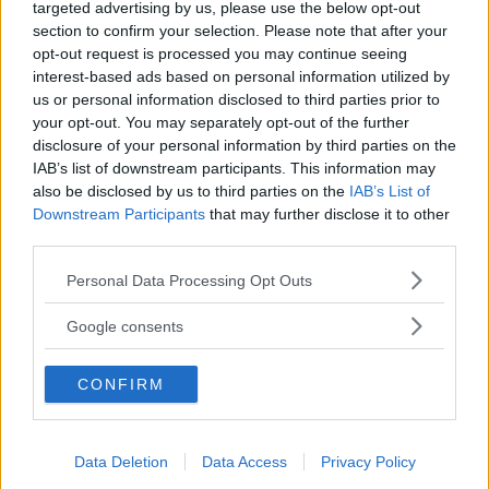
targeted advertising by us, please use the below opt-out
(m\)-esima riga e \(n\)-esima colonna. Associamo il
section to confirm your selection. Please note that after your
numero naturale 0 al razionale 0 (non presente in
opt-out request is processed you may continue seeing
interest-based ads based on personal information utilized by
tabella) e quindi iniziamo a percorrere la tabella
us or personal information disclosed to third parties prior to
dall’elemento 1/1 e associamo ciascun numero
your opt-out. You may separately opt-out of the further
razionale ad un intero
disclosure of your personal information by third parties on the
IAB’s list of downstream participants. This information may
also be disclosed by us to third parties on the
IAB’s List of
Downstream Participants
that may further disclose it to other
third parties.
Please note that this website/app uses one or more Google
Personal Data Processing Opt Outs
La corrispondenza precedente si può rappresentare
services and may gather and store information including but
anche meglio sovrapponendo alla tabella sopra il
not limited to your visit or usage behaviour. You may click to
Google consents
grant or deny consent to Google and its third-party tags to
percorso a zig-zag che comprende via via tutti i
use your data for below specified purposes in below Google
numeri razionali (evidenziato in verde sotto)
CONFIRM
consent section.
Data Deletion
Data Access
Privacy Policy