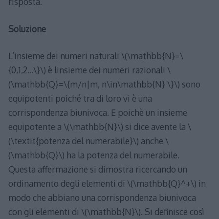
risposta.
Soluzione
L’insieme dei numeri naturali \(\mathbb{N}=\
{0,1,2...\}\) è linsieme dei numeri razionali \
(\mathbb{Q}=\{m/n|m, n\in\mathbb{N} \}\) sono
equipotenti poiché tra di loro vi è una
corrispondenza biunivoca. E poichè un insieme
equipotente a \(\mathbb{N}\) si dice avente la \
(\textit{potenza del numerabile}\) anche \
(\mathbb{Q}\) ha la potenza del numerabile.
Questa affermazione si dimostra ricercando un
ordinamento degli elementi di \(\mathbb{Q}^+\) in
modo che abbiano una corrispondenza biunivoca
con gli elementi di \(\mathbb{N}\). Si definisce così