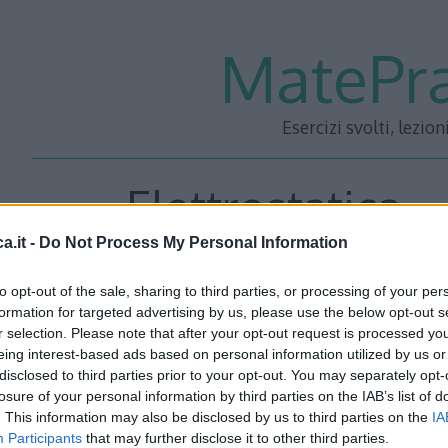
MatePra
Esercizi svolti, lezion
Elettrostatica –
a.it -
Do Not Process My Personal Information
to opt-out of the sale, sharing to third parties, or processing of your per
Un
isolante elettrico
o
dielettrico
è un materiale che viene
formation for targeted advertising by us, please use the below opt-out s
r selection. Please note that after your opt-out request is processed y
conduzione in questi materiali risulta impossibile. Tuttavia
eing interest-based ads based on personal information utilized by us or
spostamento delle cariche (elettroni e nuclei) dalla loro p
disclosed to third parties prior to your opt-out. You may separately opt-
dipoli microscopici
che generano un campo aggiuntivo all’
losure of your personal information by third parties on the IAB’s list of
. This information may also be disclosed by us to third parties on the
IA
governano l’elettromagnetismo, in particolare nelle equazi
Participants
that may further disclose it to other third parties.