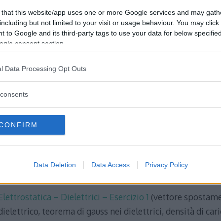
presenza di tale campo aggiuntivo attraverso la definizio
 that this website/app uses one or more Google services and may gath
polarizzazione
di un materiale dielettrico è inoltre quanti
including but not limited to your visit or usage behaviour. You may click 
magnetica
e la
permittività elettrica
. [Fonte: Wikipedia]
 to Google and its third-party tags to use your data for below specifi
ogle consent section.
Dispense di Elettrostatica – Dielettrici:
l Data Processing Opt Outs
Elettrostatica – Dielettrici – Formulario
consents
Argomenti trattati: dielettrici, isolanti, polarizzazione 
momento di dipolo, vettore densità di polarizzazione P, car
CONFIRM
densità di carica superficiale e volumetrica di polarizzazi
teorema di Gauss per i dielettrici, condensatori con dielett
Data Deletion
Data Access
Privacy Policy
Esercizi svolti di Elettrostatica – Dielettrici:
Elettrostatica – Dielettrici – Esercizio 1
(vettore spostamen
dielettrico, teorema di gauss nei dielettrici, densità di car