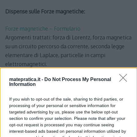
Dispense sulle Forze magnetiche:
Forze magnetiche – Formulario
Argomenti trattati: forza di Lorentz, forza magnetica
su un circuito percorso da corrente, seconda legge
elementare di Laplace, particelle in campi
elettromagnetici.
matepratica.it -
Do Not Process My Personal
Esercizi svolti sulle Forze magnetiche:
Information
Forze magnetiche – Esercizio 1
(forza di Lorentz,
If you wish to opt-out of the sale, sharing to third parties, or
processing of your personal or sensitive information for
selettore di velocità, campo elettromagnetico, forza
targeted advertising by us, please use the below opt-out
elettrica, condensatore)
section to confirm your selection. Please note that after your
Forze magnetiche – Esercizio 2
(Effetto Hall, forza di
opt-out request is processed you may continue seeing
interest-based ads based on personal information utilized by
Lorentz, forza elettrica, densità corrente, velocità