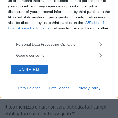
us or personal information disclosed to third parties prior to
deriva, campo elettrico)
your opt-out. You may separately opt-out of the further
Forze magnetiche – Esercizio 3
(momento
disclosure of your personal information by third parties on the
IAB’s list of downstream participants. This information may
meccanico, momento di dipolo magnetico, forza
also be disclosed by us to third parties on the
IAB’s List of
peso, seconda legge Laplace)
Downstream Participants
that may further disclose it to other
third parties.
Forze magnetiche – Esercizio 4
(bilancia magnetica,
forza magnetica su circuito, seconda legge Laplace)
Please note that this website/app uses one or more Google
Personal Data Processing Opt Outs
services and may gather and store information including but
Forze magnetiche – Esercizio 5
(seconda legge di
not limited to your visit or usage behaviour. You may click to
Google consents
Laplace, interazione filo spira, equilibrio, forza
grant or deny consent to Google and its third-party tags to
agente)
use your data for below specified purposes in below Google
CONFIRM
consent section.
Data Deletion
Data Access
Privacy Policy
Lascia un commento
Il tuo indirizzo email non sarà pubblicato.
I campi
obbligatori sono contrassegnati
*