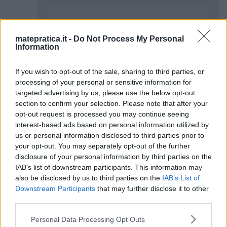
Non mi è chiaro il secondo punto.
qualcuno potrebbe spiegarmi meglio
matepratica.it -
Do Not Process My Personal
Information
che succede? cosa succede
fisicamente al corpo che viene tirato
If you wish to opt-out of the sale, sharing to third parties, or
su dall’ascensore?
processing of your personal or sensitive information for
grazie mille.
targeted advertising by us, please use the below opt-out
section to confirm your selection. Please note that after your
opt-out request is processed you may continue seeing
Rispondi
interest-based ads based on personal information utilized by
us or personal information disclosed to third parties prior to
your opt-out. You may separately opt-out of the further
disclosure of your personal information by third parties on the
IAB’s list of downstream participants. This information may
nicola
ha detto:
also be disclosed by us to third parties on the
IAB’s List of
Downstream Participants
that may further disclose it to other
14 Gennaio 2017 alle 17:17
third parties.
Please note that this website/app uses one or more Google
Personal Data Processing Opt Outs
va verso il basso