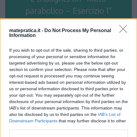
parabolico – Esercizio 1
”
matepratica.it -
Do Not Process My Personal
Information
Albert
ha detto:
15 Giugno 2011 alle 20:23
If you wish to opt-out of the sale, sharing to third parties, or
processing of your personal or sensitive information for
targeted advertising by us, please use the below opt-out
Hai perfettamente ragione: ho subito
section to confirm your selection. Please note that after your
corretto l’esercizio. Grazie mille della
opt-out request is processed you may continue seeing
segnalazione!
interest-based ads based on personal information utilized by
us or personal information disclosed to third parties prior to
your opt-out. You may separately opt-out of the further
disclosure of your personal information by third parties on the
Rispondi
IAB’s list of downstream participants. This information may
also be disclosed by us to third parties on the
IAB’s List of
Downstream Participants
that may further disclose it to other
third parties.