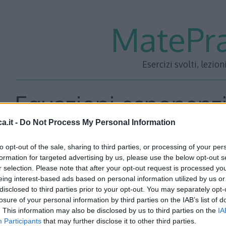
MatePra
Esercizi svolti, lezion
Equazioni esponenzia
a.it -
Do Not Process My Personal Information
to opt-out of the sale, sharing to third parties, or processing of your per
Risolvere le seguenti equazioni esponenziali:
formation for targeted advertising by us, please use the below opt-out s
r selection. Please note that after your opt-out request is processed y
eing interest-based ads based on personal information utilized by us or
Esercizio 1
\[ \sqrt[x]{7^{7}}\cdot\sqrt[x+3]{7^{4}}=\sqrt[x
disclosed to third parties prior to your opt-out. You may separately opt-
dev’essere strettamente positivo, in modo che tutti gli indic
losure of your personal information by third parties on the IAB’s list of
. This information may also be disclosed by us to third parties on the
IA
7{}^{\frac{7}{x}}\cdot7^{\frac{4}{x+3}}=7^{\frac{6}{x+4}} 
Participants
that may further disclose it to other third parties.