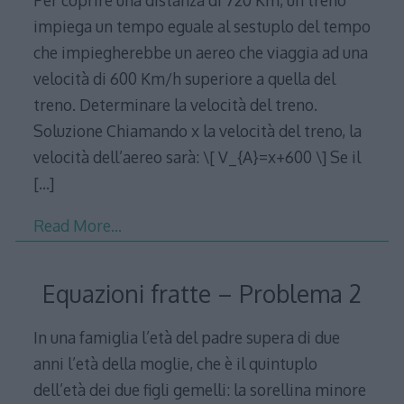
Per coprire una distanza di 720 Km, un treno
impiega un tempo eguale al sestuplo del tempo
che impiegherebbe un aereo che viaggia ad una
velocità di 600 Km/h superiore a quella del
treno. Determinare la velocità del treno.
Soluzione Chiamando x la velocità del treno, la
velocità dell’aereo sarà: \[ V_{A}=x+600 \] Se il
[…]
Read More…
Equazioni fratte – Problema 2
In una famiglia l’età del padre supera di due
anni l’età della moglie, che è il quintuplo
dell’età dei due figli gemelli: la sorellina minore