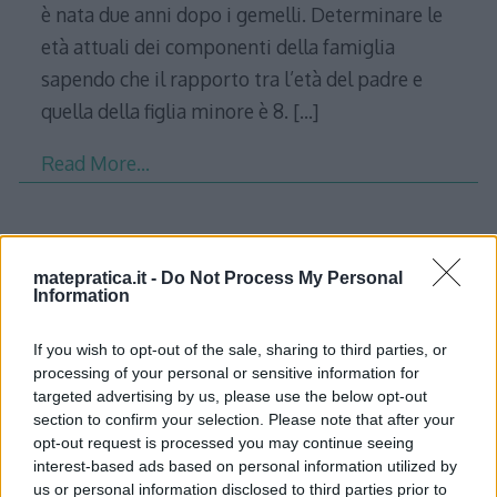
è nata due anni dopo i gemelli. Determinare le
età attuali dei componenti della famiglia
sapendo che il rapporto tra l’età del padre e
quella della figlia minore è 8.
[…]
Read More…
Equazioni fratte – Problema 1
matepratica.it -
Do Not Process My Personal
Information
In una frazione il denominatore supera di 13 i
2/3 del numeratore; aggiungendo 10 ad
If you wish to opt-out of the sale, sharing to third parties, or
entrambi i termini si ottiene una nuova
processing of your personal or sensitive information for
frazione, equivalente a 4/5. Determinare la
targeted advertising by us, please use the below opt-out
section to confirm your selection. Please note that after your
frazione. Soluzione Chiamando x il numeratore
opt-out request is processed you may continue seeing
N, l’equazione da risolvere sarà la seguente: \[
interest-based ads based on personal information utilized by
us or personal information disclosed to third parties prior to
\frac{x+10}{\frac{2}{3}x+13+10}=\frac{4}{5} \] \[