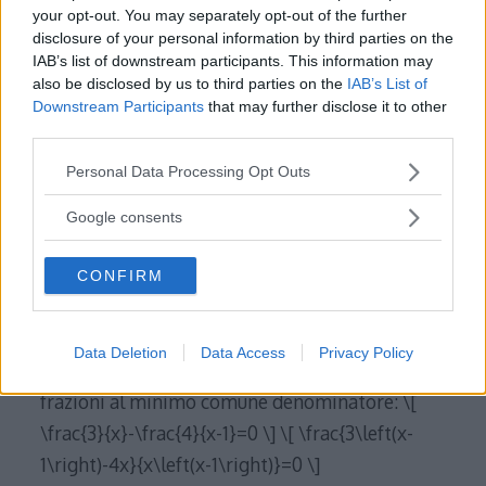
your opt-out. You may separately opt-out of the further
\frac{x+10}{\frac{2}{3}x+23}=\frac{4}{5} \]
disclosure of your personal information by third parties on the
Condizioni di esistenza C.E.: \[ \frac{2}
IAB’s list of downstream participants. This information may
also be disclosed by us to third parties on the
IAB’s List of
{3}x+23\neq0 \] \[
[…]
Downstream Participants
that may further disclose it to other
third parties.
Read More…
Please note that this website/app uses one or more Google
Personal Data Processing Opt Outs
services and may gather and store information including but
not limited to your visit or usage behaviour. You may click to
Equazioni fratte
Google consents
grant or deny consent to Google and its third-party tags to
use your data for below specified purposes in below Google
Risolvere le seguenti equazioni frazionarie
CONFIRM
consent section.
numeriche: 1) \[ \frac{3}{x}=\frac{4}{x-1} \]
Condizioni di esistenza C.E.: \[ x\neq0 \] \[ x-
Data Deletion
Data Access
Privacy Policy
1\neq0\rightarrow x\neq1 \] Portiamo le
frazioni al minimo comune denominatore: \[
\frac{3}{x}-\frac{4}{x-1}=0 \] \[ \frac{3\left(x-
1\right)-4x}{x\left(x-1\right)}=0 \]