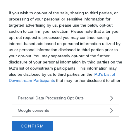
If you wish to opt-out of the sale, sharing to third parties, or
processing of your personal or sensitive information for
targeted advertising by us, please use the below opt-out
section to confirm your selection. Please note that after your
sonia conforti
ha detto:
opt-out request is processed you may continue seeing
22 Novembre 2013 alle 23:36
interest-based ads based on personal information utilized by
us or personal information disclosed to third parties prior to
your opt-out. You may separately opt-out of the further
potete aiutarmi a svolgere questo
disclosure of your personal information by third parties on the
esercizio?
IAB’s list of downstream participants. This information may
logx + log x(elevato alla 2°) + log x(
also be disclosed by us to third parties on the
IAB’s List of
Downstream Participants
that may further disclose it to other
elevato alla 3°)= 6 risultato: x=10
third parties.
Please note that this website/app uses one or more Google
Personal Data Processing Opt Outs
Rispondi
services and may gather and store information including but
not limited to your visit or usage behaviour. You may click to
Google consents
grant or deny consent to Google and its third-party tags to
use your data for below specified purposes in below Google
CONFIRM
consent section.
prof34
ha detto: