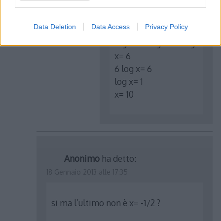
10 Gennaio 2014 alle 15:09
Data Deletion
Data Access
Privacy Policy
log x + 2 log x + 3 log
x= 6
6 log x= 6
log x= 1
x= 10
Anonimo
ha detto:
18 Gennaio 2013 alle 17:35
si ma l’ultimo non è x= -1/2 ?