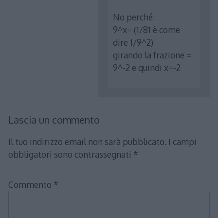
No perché:
9^x= (1/81 è come
dire 1/9^2)
girando la frazione =
9^-2 e quindi x=-2
Lascia un commento
Il tuo indirizzo email non sarà pubblicato.
I campi
obbligatori sono contrassegnati
*
Commento
*