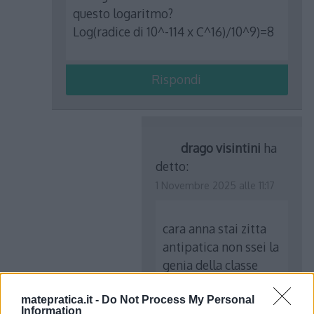
questo logaritmo?
Log(radice di 10^-114 x C^16)/10^9)=8
Rispondi
drago visintini
ha
detto:
1 Novembre 2025 alle 11:17
cara anna stai zitta
antipatica non ssei la
genia della classe
LOGGA SU FIFA ok
matepratica.it -
Do Not Process My Personal
ignirante!!!!!!!!!!!!!!!!!!!!!!!!!!!!!!
Information