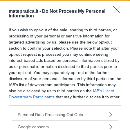
dovrebbe essere
X=radice quadrata di 1/5?
matepratica.it -
Do Not Process My Personal
Information
Rispondi
If you wish to opt-out of the sale, sharing to third parties, or
processing of your personal or sensitive information for
targeted advertising by us, please use the below opt-out
section to confirm your selection. Please note that after your
opt-out request is processed you may continue seeing
Albert
ha detto:
interest-based ads based on personal information utilized by
24 Ottobre 2012 alle 12:10
us or personal information disclosed to third parties prior to
your opt-out. You may separately opt-out of the further
disclosure of your personal information by third parties on the
Si infatti anche a me
IAB’s list of downstream participants. This information may
viene
also be disclosed by us to third parties on the
IAB’s List of
1/rad5=rad(1/5), solo
Downstream Participants
that may further disclose it to other
third parties.
che ho anche
razionalizzato
Please note that this website/app uses one or more Google
Personal Data Processing Opt Outs
moltiplicando e
services and may gather and store information including but
not limited to your visit or usage behaviour. You may click to
dividendo per rad5.
Google consents