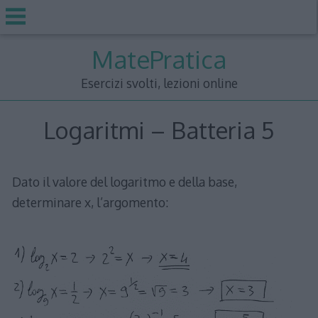
Skip
MatePratica
to
content
Esercizi svolti, lezioni online
Logaritmi – Batteria 5
Dato il valore del logaritmo e della base,
determinare x, l’argomento: