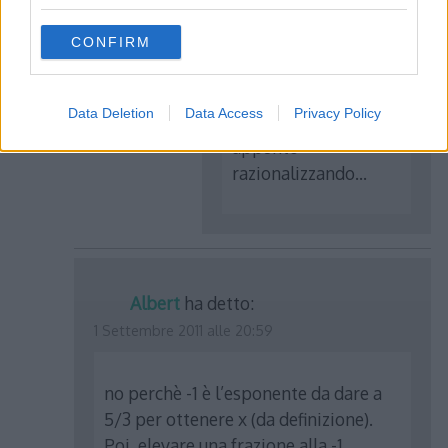
grant or deny consent to Google and its third-party tags to
Il risultato e lo
use your data for below specified purposes in below Google
stesso, solo che di
CONFIRM
consent section.
solito si preferisce
eliminare le radici al
Data Deletion
Data Access
Privacy Policy
denominatore
appunto
razionalizzando…
Albert
ha detto:
1 Settembre 2011 alle 20:59
no perchè -1 è l’esponente da dare a
5/3 per ottenere x (da definizione).
Poi, elevare una frazione alla -1