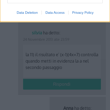
Rispondi
Data Deletion
Data Access
Privacy Policy
silvia
ha detto:
24 Novembre 2013 alle 23:59
la 11) il risultato e’ (x-1)(4x+7) controlla
quando metti in evidenza la a nel
secondo passaggio
Rispondi
Anna
ha detto: