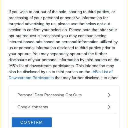
andrea
ha detto:
9 Maggio 2018 alle 23:17
If you wish to opt-out of the sale, sharing to third parties, or
processing of your personal or sensitive information for
targeted advertising by us, please use the below opt-out
grazie comunque l’ultima è a*(x-1)
section to confirm your selection. Please note that after your
(4x+7)
opt-out request is processed you may continue seeing
interest-based ads based on personal information utilized by
us or personal information disclosed to third parties prior to
your opt-out. You may separately opt-out of the further
Rispondi
disclosure of your personal information by third parties on the
IAB’s list of downstream participants. This information may
also be disclosed by us to third parties on the
IAB’s List of
Downstream Participants
that may further disclose it to other
third parties.
Matteo De Benedetti
ha detto:
Please note that this website/app uses one or more Google
Personal Data Processing Opt Outs
24 Agosto 2014 alle 18:21
services and may gather and store information including but
not limited to your visit or usage behaviour. You may click to
Google consents
grant or deny consent to Google and its third-party tags to
confermo
use your data for below specified purposes in below Google
CONFIRM
consent section.