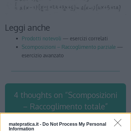
Leggi anche
Prodotti notevoli
— esercizi correlati
Scomposizioni – Raccoglimento parziale
—
esercizio avanzato
4 thoughts on “
Scomposizioni
– Raccoglimento totale
”
matepratica.it -
Do Not Process My Personal
Information