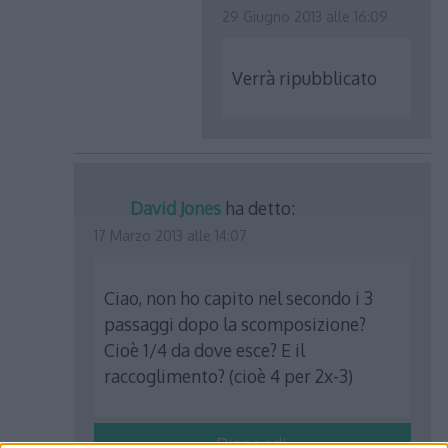
29 Giugno 2013 alle 16:09
Verrà ripubblicato
David Jones
ha detto:
17 Marzo 2013 alle 14:07
Ciao, non ho capito nel secondo i 3
passaggi dopo la scomposizione?
Cioè 1/4 da dove esce? E il
raccoglimento? (cioè 4 per 2x-3)
Rispondi