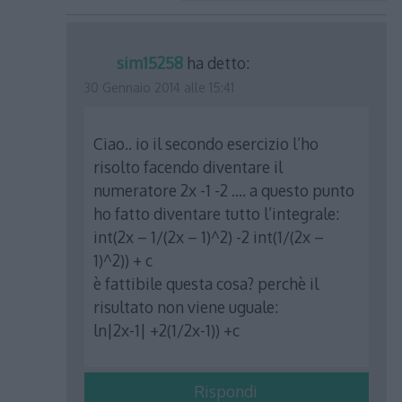
sim15258
ha detto:
30 Gennaio 2014 alle 15:41
Ciao.. io il secondo esercizio l’ho
risolto facendo diventare il
numeratore 2x -1 -2 …. a questo punto
ho fatto diventare tutto l’integrale:
int(2x – 1/(2x – 1)^2) -2 int(1/(2x –
1)^2)) + c
è fattibile questa cosa? perchè il
risultato non viene uguale:
ln|2x-1| +2(1/2x-1)) +c
Rispondi