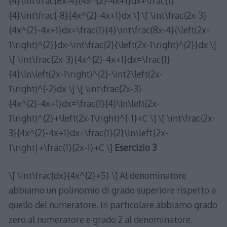
{4}\int\frac{8x-4}{4x^{2}-4x+1}dx+\frac{1}
{4}\int\frac{-8}{4x^{2}-4x+1}dx \] \[ \int\frac{2x-3}
{4x^{2}-4x+1}dx=\frac{1}{4}\int\frac{8x-4}{\left(2x-
1\right)^{2}}dx-\int\frac{2}{\left(2x-1\right)^{2}}dx \]
\[ \int\frac{2x-3}{4x^{2}-4x+1}dx=\frac{1}
{4}\ln\left(2x-1\right)^{2}-\int2\left(2x-
1\right)^{-2}dx \] \[ \int\frac{2x-3}
{4x^{2}-4x+1}dx=\frac{1}{4}\ln\left(2x-
1\right)^{2}+\left(2x-1\right)^{-1}+C \] \[ \int\frac{2x-
3}{4x^{2}-4x+1}dx=\frac{1}{2}\ln\left|2x-
1\right|+\frac{1}{2x-1}+C \]
Esercizio 3
\[ \int\frac{dx}{4x^{2}+5} \] Al denominatore
abbiamo un polinomio di grado superiore rispetto a
quello del numeratore. In particolare abbiamo grado
zero al numeratore e grado 2 al denominatore.