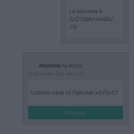
La soluzione è
(1/(2√5))Arctan(2x/
√5)
Anonimo
ha detto:
16 Settembre 2012 alle 21:23
L’ultimo viene 1/(√5)Arctan x/(√5)+C?
Rispondi