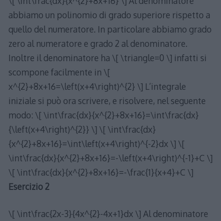
\[ \int\frac{dx}{x^{2}+8x+16} \] Al denominatore
abbiamo un polinomio di grado superiore rispetto a
quello del numeratore. In particolare abbiamo grado
zero al numeratore e grado 2 al denominatore.
Inoltre il denominatore ha \[ \triangle=0 \] infatti si
scompone facilmente in \[
x^{2}+8x+16=\left(x+4\right)^{2} \] L’integrale
iniziale si può ora scrivere, e risolvere, nel seguente
modo: \[ \int\frac{dx}{x^{2}+8x+16}=\int\frac{dx}
{\left(x+4\right)^{2}} \] \[ \int\frac{dx}
{x^{2}+8x+16}=\int\left(x+4\right)^{-2}dx \] \[
\int\frac{dx}{x^{2}+8x+16}=-\left(x+4\right)^{-1}+C \]
\[ \int\frac{dx}{x^{2}+8x+16}=-\frac{1}{x+4}+C \]
Esercizio 2
\[ \int\frac{2x-3}{4x^{2}-4x+1}dx \] Al denominatore