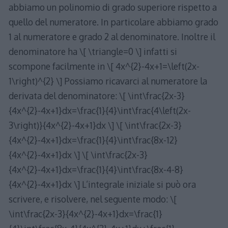
abbiamo un polinomio di grado superiore rispetto a
quello del numeratore. In particolare abbiamo grado
1 al numeratore e grado 2 al denominatore. Inoltre il
denominatore ha \[ \triangle=0 \] infatti si
scompone facilmente in \[ 4x^{2}-4x+1=\left(2x-
1\right)^{2} \] Possiamo ricavarci al numeratore la
derivata del denominatore: \[ \int\frac{2x-3}
{4x^{2}-4x+1}dx=\frac{1}{4}\int\frac{4\left(2x-
3\right)}{4x^{2}-4x+1}dx \] \[ \int\frac{2x-3}
{4x^{2}-4x+1}dx=\frac{1}{4}\int\frac{8x-12}
{4x^{2}-4x+1}dx \] \[ \int\frac{2x-3}
{4x^{2}-4x+1}dx=\frac{1}{4}\int\frac{8x-4-8}
{4x^{2}-4x+1}dx \] L’integrale iniziale si può ora
scrivere, e risolvere, nel seguente modo: \[
\int\frac{2x-3}{4x^{2}-4x+1}dx=\frac{1}