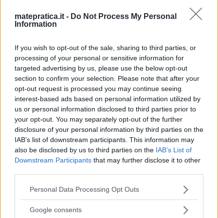
matepratica.it -
Do Not Process My Personal
Information
Albert
ha detto:
If you wish to opt-out of the sale, sharing to third parties, or
processing of your personal or sensitive information for
24 Marzo 2013 alle 17:43
targeted advertising by us, please use the below opt-out
section to confirm your selection. Please note that after your
ho moltiplicato per 4
opt-out request is processed you may continue seeing
interest-based ads based on personal information utilized by
dentro l’integrale, e
us or personal information disclosed to third parties prior to
per 1/4 fuori
your opt-out. You may separately opt-out of the further
disclosure of your personal information by third parties on the
IAB’s list of downstream participants. This information may
also be disclosed by us to third parties on the
IAB’s List of
Downstream Participants
that may further disclose it to other
third parties.
Peppe
ha detto:
Please note that this website/app uses one or more Google
Personal Data Processing Opt Outs
14 Febbraio 2013 alle 21:28
services and may gather and store information including but
not limited to your visit or usage behaviour. You may click to
Google consents
grant or deny consent to Google and its third-party tags to